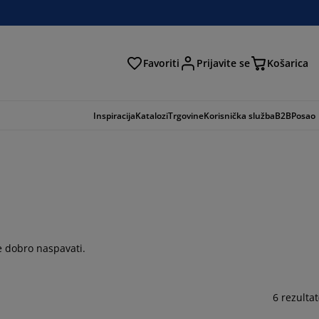
Favoriti
Prijavite se
Košarica
traga
Inspiracija
Katalozi
Trgovine
Korisnička služba
B2B
Posao
se dobro naspavati.
6 rezultat