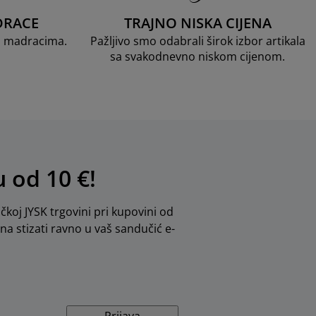
DRACE
TRAJNO NISKA CIJENA
D madracima.
Pažljivo smo odabrali širok izbor artikala
sa svakodnevno niskom cijenom.
u od 10 €!
ičkoj JYSK trgovini pri kupovini od
dna stizati ravno u vaš sandučić e-
Prijava