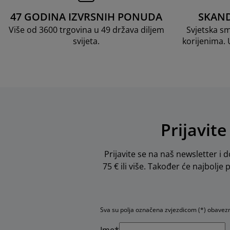
47 GODINA IZVRSNIH PONUDA
SKAND
Više od 3600 trgovina u 49 država diljem
Svjetska s
svijeta.
korijenima.
Prijavite
Prijavite se na naš newsletter i d
75 € ili više. Također će najbolje
Sva su polja označena zvjezdicom (*) obavez
Ime*