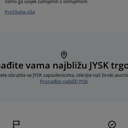
ćemo ga uvijek zamijeniti s osmijehom.
Pročitajte više
ađite vama najbližu JYSK trg
ete obratite se JYSK zaposlenicima, otkrijte naš široki asor
Pronađite najbliži JYSK