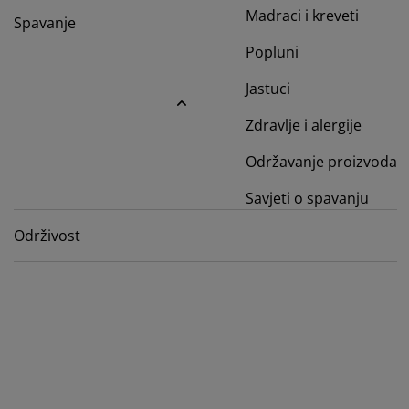
ega namještaja
tna rasvjeta
ahte
viri kreveta
svjeta
Madraci i kreveti
Spavanje
rema za kampiranje
Popluni
mari
viri kreveta s pohranom
ćanstvo
Jastuci
mještaj za spavaću sobu
dnice
ečja soba
Zdravlje i alergije
ečji madraci
daci za rublje
Održavanje proizvoda
ečji kreveti
Savjeti o spavanju
Održivost