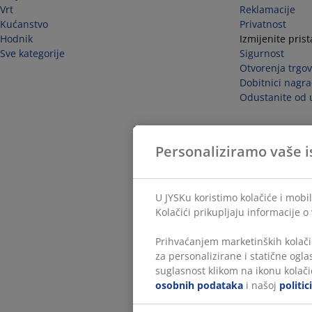
Vrt
Reklamacije
Kućanstvo
Privatnost
Hodnik
Izmijenite pris
Sve kategorije
Sigurnost
Otvorenja trgov
Dobitnici nagra
Odustanite od 
Personaliziramo vaše i
U JYSKu koristimo kolačiće i mobil
Kolačići prikupljaju informacije o
Prihvaćanjem marketinških kolači
za personalizirane i statične ogl
suglasnost klikom na ikonu kolačić
osobnih podataka
i našoj
politic