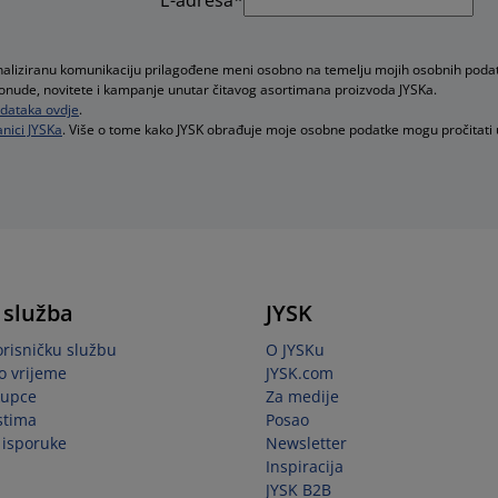
onaliziranu komunikaciju prilagođene meni osobno na temelju mojih osobnih poda
e ponude, novitete i kampanje unutar čitavog asortimana proizvoda JYSKa.
podataka ovdje
.
nici JYSKa
. Više o tome kako JYSK obrađuje moje osobne podatke mogu pročitati
 služba
JYSK
orisničku službu
O JYSKu
o vrijeme
JYSK.com
kupce
Za medije
stima
Posao
i isporuke
Newsletter
Inspiracija
JYSK B2B