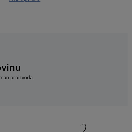
ovinu
timan proizvoda.