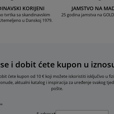
INAVSKI KORIJENI
JAMSTVO NA MA
mo tvrtka sa skandinavskim
25 godina jamstva na GOL
 Utemeljeno u Danskoj 1979.
 se i dobit ćete kupon u iznos
obit ćete kupon od 10 € koji možete iskoristiti isključivo u fiz
 ponude, aktualni katalog i inspiracija za uređenje svakog tje
pošte.
na
E-adresa*