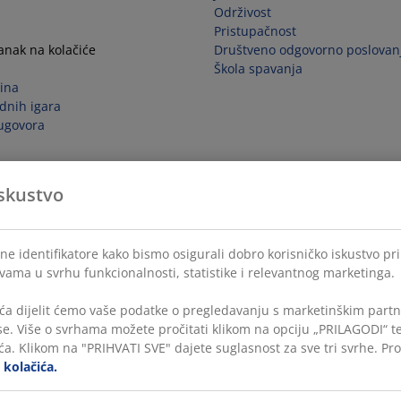
Održivost
Pristupačnost
tanak na kolačiće
Društveno odgovorno poslovan
Škola spavanja
ina
dnih igara
ugovora
skustvo
ne identifikatore kako bismo osigurali dobro korisničko iskustvo pr
 vama u svrhu funkcionalnosti, statistike i relevantnog marketinga.
ća dijelit ćemo vaše podatke o pregledavanju s marketinškim partne
ase. Više o svrhama možete pročitati klikom na opciju „PRILAGODI“ 
a. Klikom na "PRIHVATI SVE" dajete suglasnost za sve tri svrhe. Pro
i kolačića.