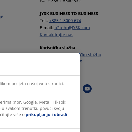
FX.: + 385 1 5560 332
JYSK BUSINESS TO BUSINESS
je
Tel.:
+385 1 3000 674
E-mail:
b2b-hr@JYSK.com
Kontaktirajte nas
Korisnička služba
Kontaktirajte Korisničku službu
Tel.:
+385 1 444 00 55
Zapratite JYSK
ilikom posjeta našoj web stranici.
rima (npr. Google, Meta i TikTok)
te u svakom trenutku povući svoju
čitajte više o
prikupljanju i obradi