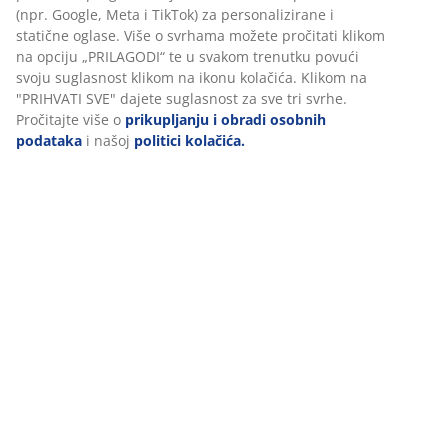
(npr. Google, Meta i TikTok) za personalizirane i
statične oglase. Više o svrhama možete pročitati klikom
na opciju „PRILAGODI“ te u svakom trenutku povući
svoju suglasnost klikom na ikonu kolačića. Klikom na
"PRIHVATI SVE" dajete suglasnost za sve tri svrhe.
Pročitajte više o
prikupljanju i obradi osobnih
podataka
i našoj
politici kolačića.
Koliko košta poplun?
Koliko biste trebali platiti za poplun i koje su razlike
između pristupačnih i vrhunskih popluna?
Pročitajte više