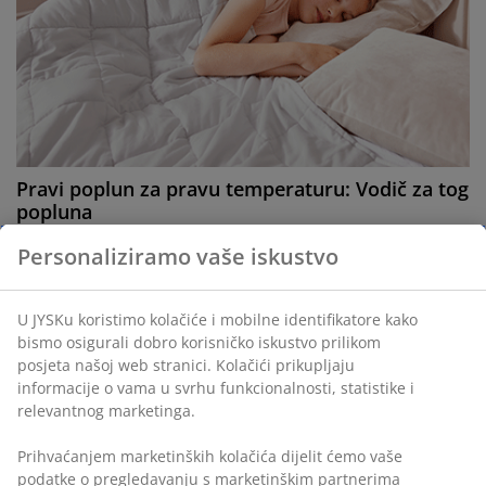
Pravi poplun za pravu temperaturu: Vodič za tog
popluna
Tražite li poplun koji će vas hladiti ljeti ili grijati zimi?
Personaliziramo vaše iskustvo
Saznajte više o pravom ljetnom i zimskom poplunu.
Pročitajte više
U JYSKu koristimo kolačiće i mobilne identifikatore kako
bismo osigurali dobro korisničko iskustvo prilikom
posjeta našoj web stranici. Kolačići prikupljaju
informacije o vama u svrhu funkcionalnosti, statistike i
relevantnog marketinga.
Prihvaćanjem marketinških kolačića dijelit ćemo vaše
podatke o pregledavanju s marketinškim partnerima