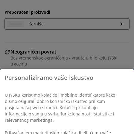
Preporučeni proizvodi
Karniša
Neograničen povrat
Bez vremenskog ograničenja - vratite u bilo koju JYSK
trgovinu
Jamstvo cijene
Jamstvo cijene unutar 30 dana za sve proizvode
Fleksibilne opcije dostave
Brza i jednostavna dostava po vašem izboru
Poliesterska vlakna. S kanalom i trakom za zavjese.
1x140x300 cm