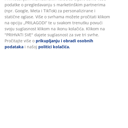
BROJ ARTIKLA: 5095707
Podaci o proizvodu
Komentari
(
9
)
Dostava