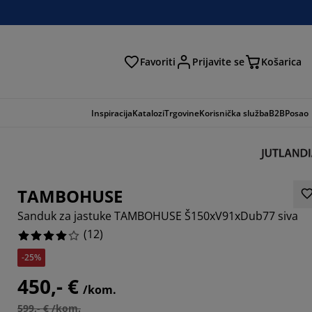
Favoriti
Prijavite se
Košarica
traga
Inspiracija
Katalozi
Trgovine
Korisnička služba
B2B
Posao
TAMBOHUSE
Sanduk za jastuke TAMBOHUSE Š150xV91xDub77 siva
(
12
)
-25%
450,- €
/kom.
33336%
599,- € /kom.