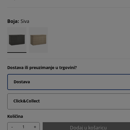
3333%
Boja
:
Siva
3332%
Dostava ili preuzimanje u trgovini?
Dostava
Click&Collect
Količina
-
+
Dodaj u košaricu