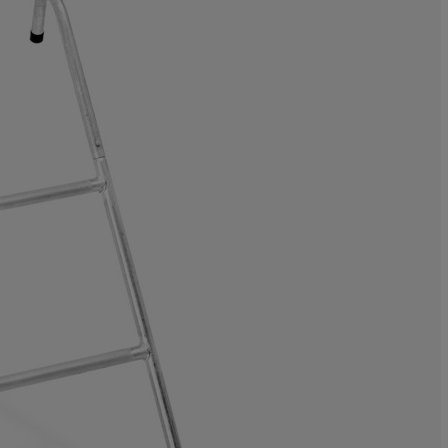
11.86440677966
5.08474576271
11.86440677966
18.6440677966