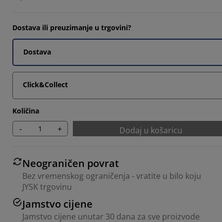
1017%
1865%
Dostava ili preuzimanje u trgovini?
1017%
Dostava
1017%
Click&Collect
Količina
-
+
Dodaj u košaricu
Neograničen povrat
Bez vremenskog ograničenja - vratite u bilo koju
JYSK trgovinu
Jamstvo cijene
Jamstvo cijene unutar 30 dana za sve proizvode