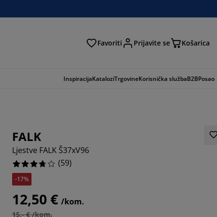
Favoriti
Prijavite se
Košarica
traga
Inspiracija
Katalozi
Trgovine
Korisnička služba
B2B
Posao
FALK
Ljestve FALK Š37xV96
(
59
)
-17%
12,50 €
/kom.
5594%
15,- € /kom.