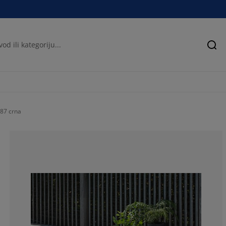
Pre
87 crna
85.7142857142