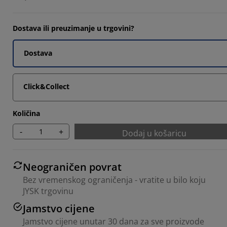
9524%
4762%
Dostava ili preuzimanje u trgovini?
Dostava
Click&Collect
Količina
-
+
Dodaj u košaricu
Neograničen povrat
Bez vremenskog ograničenja - vratite u bilo koju
JYSK trgovinu
Jamstvo cijene
Jamstvo cijene unutar 30 dana za sve proizvode