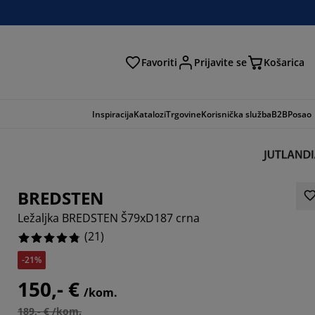
Favoriti
Prijavite se
Košarica
traga
Inspiracija
Katalozi
Trgovine
Korisnička služba
B2B
Posao
BREDSTEN
Ležaljka BREDSTEN Š79xD187 crna
(
21
)
-21%
150,- €
/kom.
8571%
189,- € /kom.