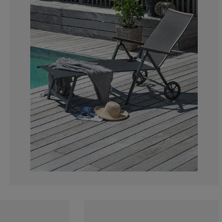
9.52380952380
4.76190476190
0%
0%