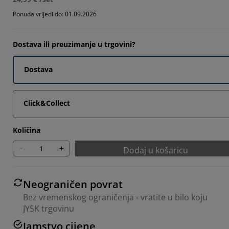
7777%
Ponuda vrijedi do: 01.09.2026
7777%
7777%
Dostava ili preuzimanje u trgovini?
Dostava
Click&Collect
Količina
-
+
Dodaj u košaricu
Neograničen povrat
Bez vremenskog ograničenja - vratite u bilo koju
JYSK trgovinu
Jamstvo cijene