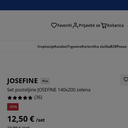
Favoriti
Prijavite se
Košarica
traga
Inspiracija
Katalozi
Trgovine
Korisnička služba
B2B
Posao
JOSEFINE
Plus
Set posteljine JOSEFINE 140x200 zelena
(
36
)
-50%
12,50 €
6666%
/set
24,99 € /set