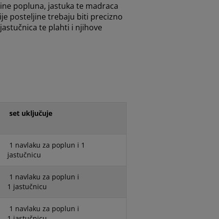
ličine popluna, jastuka te madraca
e posteljine trebaju biti precizno
astučnica te plahti i njihove
set uključuje
1 navlaku za poplun i 1
jastučnicu
1
navlaku za poplun i
1
jastučnicu
1
navlaku za poplun i
1
jastučnicu