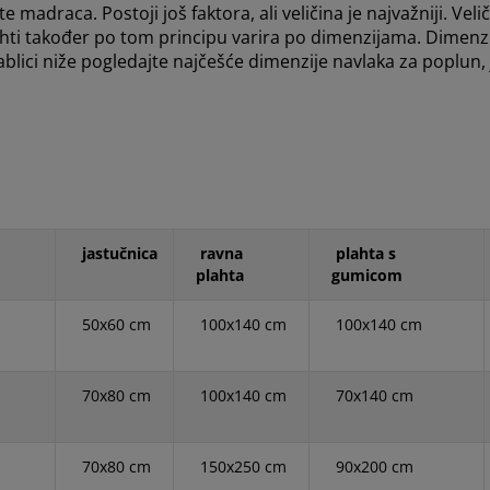
e madraca. Postoji još faktora, ali veličina je najvažniji. Ve
ahti također po tom principu varira po dimenzijama. Dimenzij
lici niže pogledajte najčešće dimenzije navlaka za poplun, j
jastučnica
ravna
plahta s
plahta
gumicom
50x60 cm
100x140 cm
100x140
cm
70x80 cm
100x140 cm
70x140 cm
70x80 cm
150x250 cm
90x200 cm