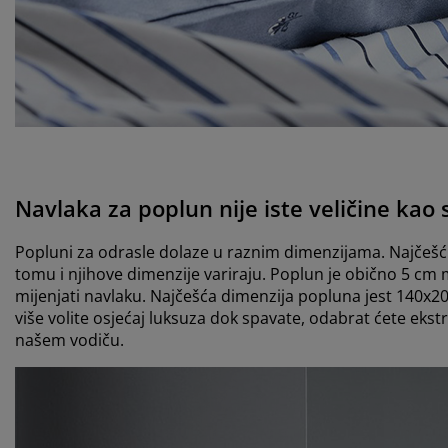
Navlaka za poplun nije iste veličine kao
Popluni za odrasle dolaze u raznim dimenzijama. Najčešći 
tomu i njihove dimenzije variraju. Poplun je obično 5 cm m
mijenjati navlaku. Najčešća dimenzija popluna jest 140x20
više volite osjećaj luksuza dok spavate, odabrat ćete eks
našem vodiču.