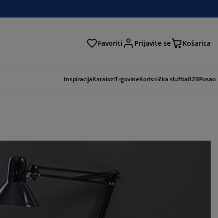
Favoriti
Prijavite se
Košarica
traga
Inspiracija
Katalozi
Trgovine
Korisnička služba
B2B
Posao