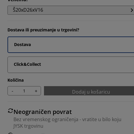
647%
Š20xD26xV16
Dostava ili preuzimanje u trgovini?
Dostava
Click&Collect
Količina
-
+
Dodaj u košaricu
Neograničen povrat
Bez vremenskog ograničenja - vratite u bilo koju
JYSK trgovinu