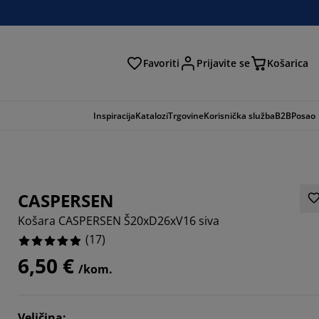
Favoriti
Prijavite se
Košarica
traga
Inspiracija
Katalozi
Trgovine
Korisnička služba
B2B
Posao
CASPERSEN
Košara CASPERSEN Š20xD26xV16 siva
(
17
)
6,50 €
/kom.
2352%
Veličina
: