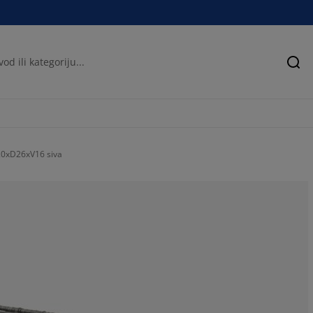
Pre
0xD26xV16 siva
94.1176470588