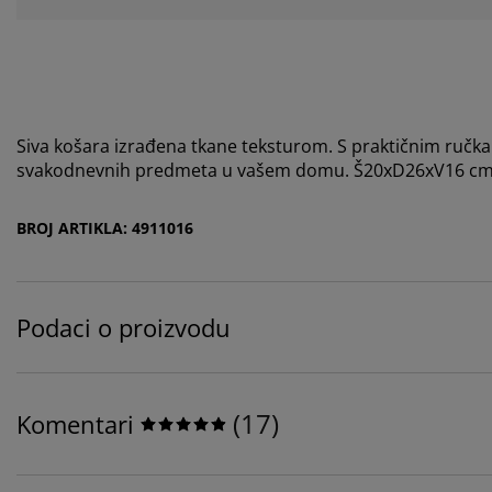
Siva košara izrađena tkane teksturom. S praktičnim ručkam
svakodnevnih predmeta u vašem domu. Š20xD26xV16 c
BROJ ARTIKLA: 4911016
Podaci o proizvodu
(
17
)
Komentari