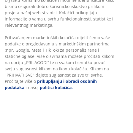
U JYSKu koristimo kolačiće i mobilne identifikatore kako
bismo osigurali dobro korisničko iskustvo prilikom
posjeta našoj web stranici. Kolačići prikupljaju
informacije o vama u svrhu funkcionalnosti, statistike i
relevantnog marketinga.
Neograničen povrat
Bez vremenskog ograničenja - vratite u bilo koju JYSK
Prihvaćanjem marketinških kolačića dijelit ćemo vaše
trgovinu
podatke o pregledavanju s marketinškim partnerima
(npr. Google, Meta i TikTok) za personalizirane i
Jamstvo cijene
statične oglase. Više o svrhama možete pročitati klikom
Jamstvo cijene unutar 30 dana za sve proizvode
na opciju „PRILAGODI“ te u svakom trenutku povući
Fleksibilne opcije dostave
svoju suglasnost klikom na ikonu kolačića. Klikom na
Brza i jednostavna dostava po vašem izboru
"PRIHVATI SVE" dajete suglasnost za sve tri svrhe.
Pročitajte više o
prikupljanju i obradi osobnih
podataka
i našoj
politici kolačića.
100% pamuk. Mekan, debeo i visokoupijajući. 500 g/m².
70x140 cm
BROJ ARTIKLA: 2332868