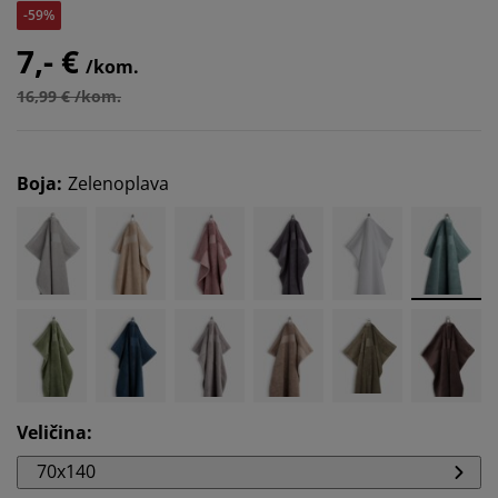
-59%
7,- €
/kom.
16,99 € /kom.
Boja
:
Zelenoplava
Veličina
:
70x140