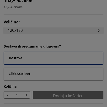
/kom.
15,- € /kom.
Veličina
:
120x180
Dostava ili preuzimanje u trgovini?
Dostava
Click&Collect
Količina
-
+
Dodaj u košaricu