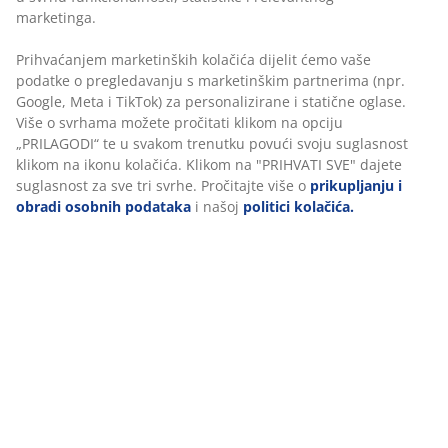
(npr. Google, Meta i TikTok) za personalizirane i
statične oglase. Više o svrhama možete pročitati klikom
na opciju „PRILAGODI“ te u svakom trenutku povući
Podaci o proizvodu
svoju suglasnost klikom na ikonu kolačića. Klikom na
"PRIHVATI SVE" dajete suglasnost za sve tri svrhe.
Pročitajte više o
prikupljanju i obradi osobnih
podataka
i našoj
politici kolačića.
Komentari
(
6
)
Dostava