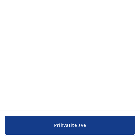
Kategorije proizvoda
Kategorije proizvoda
Korisnička služba
Korisnička služba
JYSK
JYSK
Sjedište
Zapratite JYSK
Prihvatite sve