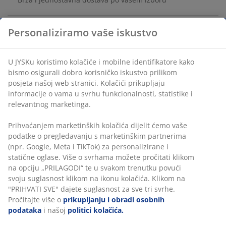
Personaliziramo vaše iskustvo
Vaza od smeđeg stakla (51% recikliranog) s rebrastim
dizajnom. Zaobljeni oblik s uskim grlom idealan je za
U JYSKu koristimo kolačiće i mobilne identifikatore kako
nekoliko stabljika ili mali buket. Može se upotrebljavati i
bismo osigurali dobro korisničko iskustvo prilikom
kao samostalan ukrasni predmet. Ø12xV21 cm
posjeta našoj web stranici. Kolačići prikupljaju
informacije o vama u svrhu funkcionalnosti, statistike i
BROJ ARTIKLA: 4912805
relevantnog marketinga.
Prihvaćanjem marketinških kolačića dijelit ćemo vaše
podatke o pregledavanju s marketinškim partnerima
Podaci o proizvodu
(npr. Google, Meta i TikTok) za personalizirane i
statične oglase. Više o svrhama možete pročitati klikom
na opciju „PRILAGODI“ te u svakom trenutku povući
svoju suglasnost klikom na ikonu kolačića. Klikom na
Komentari
"PRIHVATI SVE" dajete suglasnost za sve tri svrhe.
Pročitajte više o
prikupljanju i obradi osobnih
(
8
)
podataka
i našoj
politici kolačića.