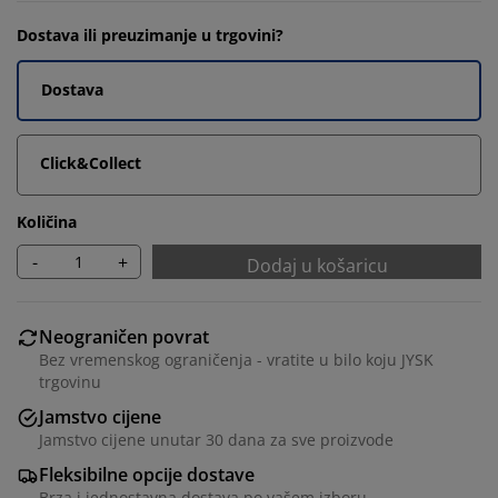
Dostava ili preuzimanje u trgovini?
Dostava
Click&Collect
Količina
-
+
Dodaj u košaricu
Neograničen povrat
Bez vremenskog ograničenja - vratite u bilo koju JYSK
trgovinu
Jamstvo cijene
Jamstvo cijene unutar 30 dana za sve proizvode
Fleksibilne opcije dostave
Brza i jednostavna dostava po vašem izboru