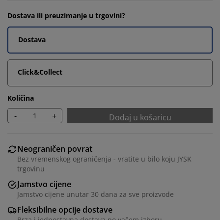
Dostava ili preuzimanje u trgovini?
Dostava
Click&Collect
Količina
-
+
Dodaj u košaricu
Neograničen povrat
Bez vremenskog ograničenja - vratite u bilo koju JYSK
trgovinu
Jamstvo cijene
Jamstvo cijene unutar 30 dana za sve proizvode
Fleksibilne opcije dostave
Brza i jednostavna dostava po vašem izboru