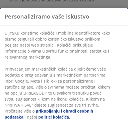
Crna vaza izrađena od kamenine širokog oblika i
sirovog izgleda. Moderan detalj za vaš kućni dekor.
Ø25xV30 cm
BROJ ARTIKLA: 4912525
Podaci o proizvodu
Komentari
(
28
)
Personaliziramo vaše iskustvo