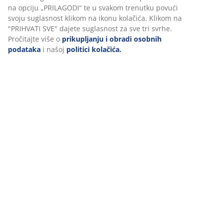
Komentari
(
13
)
Dostava
Personaliziramo vaše iskustvo
U JYSKu koristimo kolačiće i mobilne identifikatore kako bismo o
korisničko iskustvo prilikom posjeta našoj web stranici. Kolačići 