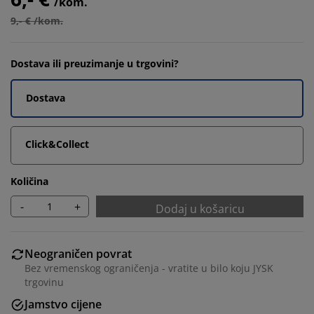
/kom.
9,- € /kom.
Dostava ili preuzimanje u trgovini?
Dostava
Click&Collect
Količina
-
+
Dodaj u košaricu
Neograničen povrat
Bez vremenskog ograničenja - vratite u bilo koju JYSK
trgovinu
Jamstvo cijene