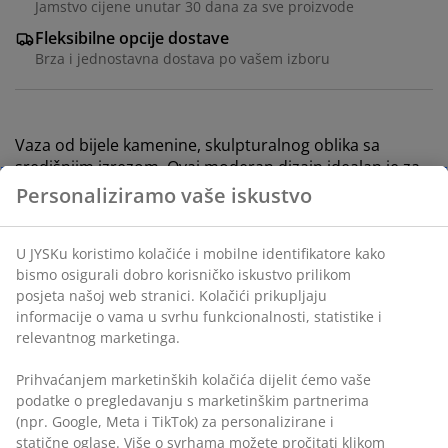
Jamstvo cijene unutar 30 dana za sve proizvode
Fleksibilne opcije dostave
Brza i jednostavna dostava po vašem izboru
Vaza od bijele kamenine, skulpturalnog oblika sa
središnjim izrezom. Ovaj moderan dizajn idealan je za
izlaganje pojedinačnih stabljika ili cvijeća s dugim
stabljikama. Također služi kao samostalan ukrasni
predmet. Š10xD8xV34 cm
BROJ ARTIKLA: 4911812
Podaci o proizvodu