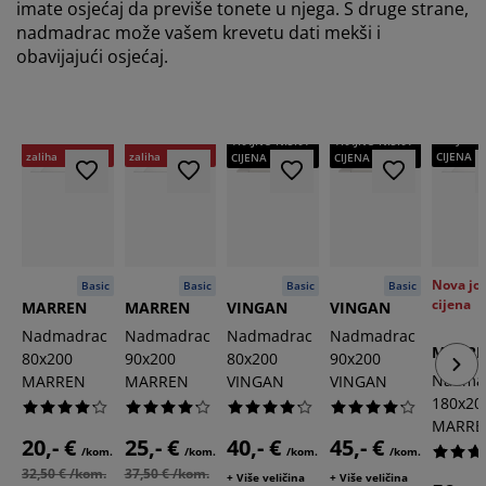
imate osjećaj da previše tonete u njega. S druge strane,
nadmadrac može vašem krevetu dati mekši i
obavijajući osjećaj.
-38%
-33%
Do isteka
Do isteka
TRAJNO 
TRAJNO NISKA
TRAJNO NISKA
zaliha
zaliha
CIJENA
CIJENA
CIJENA
Nova još
Basic
Basic
Basic
Basic
cijena
MARREN
MARREN
VINGAN
VINGAN
Nadmadrac
Nadmadrac
Nadmadrac
Nadmadrac
MARR
80x200
90x200
80x200
90x200
Nadma
MARREN
MARREN
VINGAN
VINGAN
180x20
MARRE
20,- €
25,- €
40,- €
45,- €
/kom.
/kom.
/kom.
/kom.
32,50 € /kom.
37,50 € /kom.
+ Više veličina
+ Više veličina