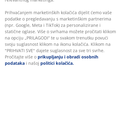
Nadmadrac štiti madrac ispod sebe i može
Prihvaćanjem marketinških kolačića dijelit ćemo vaše
produžiti vijek trajanja vašeg kreveta, čime vam
podatke o pregledavanju s marketinškim partnerima
dugoročno štedi novac.
(npr. Google, Meta i TikTok) za personalizirane i
statične oglase. Više o svrhama možete pročitati klikom
Nadmadrac dodaje dodatni sloj udobnosti koji
na opciju „PRILAGODI“ te u svakom trenutku povući
može pomoći u poboljšanju kvalitete vašeg sna.
svoju suglasnost klikom na ikonu kolačića. Klikom na
"PRIHVATI SVE" dajete suglasnost za sve tri svrhe.
Pravilna potpora koju pravi nadmadrac pruža
Pročitajte više o
prikupljanju i obradi osobnih
može vam pomoći ako patite od bolova u leđima,
podataka
i našoj
politici kolačića.
zglobovima ili drugih bolova koji vas muče tijekom
noći.
Nadmadrac može učiniti vaš krevet mekšim ili
čvršćim, ovisno o tome što želite. Nadmadraci
izrađeni od memorijske pjene ili polieterske pjene
mogu učiniti podložni madrac malo čvršćim.
Nadmadraci izrađeni od lateksa ili gel pjene mogu
učiniti podložni madrac malo mekšim.
Nadmadrac može dati novi život starom krevetu.