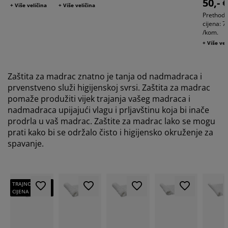
50,- 
+ Više veličina
+ Više veličina
Prethod
cijena: 7
/kom.
+ Više vel
Zaštita za madrac znatno je tanja od nadmadraca i
prvenstveno služi higijenskoj svrsi. Zaštita za madrac
pomaže produžiti vijek trajanja vašeg madraca i
nadmadraca upijajući vlagu i prljavštinu koja bi inače
prodrla u vaš madrac. Zaštite za madrac lako se mogu
prati kako bi se održalo čisto i higijensko okruženje za
spavanje.
TRAJNO NISKA
CIJENA