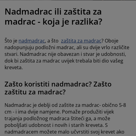
jega namještaja
rtna rasvjeta
lahte
viri kreveta
asvjeta
Nadmadrac ili zaštita za
prema za kampiranje
rmari
kviri kreveta s pohranom
ućanstvo
madrac - koja je razlika?
amještaj za spavaću sobu
odnice
ječja soba
Što je
nadmadrac
, a što
zaštita za madrac
? Oboje
ječji madraci
odaci za rublje
nadopunjuju
podložni madrac
, ali su dvije vrlo različite
stvari. Nadmadrac nije obavezan i stvar je udobnosti,
dok bi zaštita za madrac uvijek trebala biti dio vašeg
ečji kreveti
kreveta.
Zašto koristiti nadmadrac? Zašto
zaštitu za madrac?
Nadmadrac je deblji od zaštite za madrac- obično 5-8
cm - i ima dvije namjene. Pomaže produžiti vijek
trajanja podložnog madraca štiteći ga, a može
poboljšati udobnost i novih i starih kreveta. S
nadmadracem možete malo učvrstiti svoj krevet ako