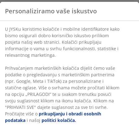
Perivo:
Može se prati na 60°C
Poliesterska tkanina:
Izdržljiva i jednostavna za
održavanje
Poliestersko punjenje:
Mekana i otporna na
udubljenja
OEKO-TEX® STANDARD 100:
Testirano na štetne
tvari
Elastične kutne trake
Elastične kutne trake sprječavaju klizanje ili gužvanje
zaštite za madrac tijekom noći.
Perivo
Zaštita za madrac može se prati u perilici na 60°C kako
bi ostala svježa i čista. Pranje na 60°C ili više uklanja
neželjene grinje iz tkanine.
Poliesterska tkanina