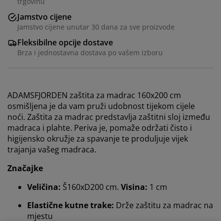
trgovinu
Jamstvo cijene
Jamstvo cijene unutar 30 dana za sve proizvode
Fleksibilne opcije dostave
Brza i jednostavna dostava po vašem izboru
ADAMSFJORDEN zaštita za madrac 160x200 cm
osmišljena je da vam pruži udobnost tijekom cijele
noći. Zaštita za madrac predstavlja zaštitni sloj između
madraca i plahte. Periva je, pomaže održati čisto i
higijensko okružje za spavanje te produljuje vijek
trajanja vašeg madraca.
Značajke
Veličina:
Š160xD200 cm.
Visina:
1 cm
Elastične kutne trake:
Drže zaštitu za madrac na
mjestu