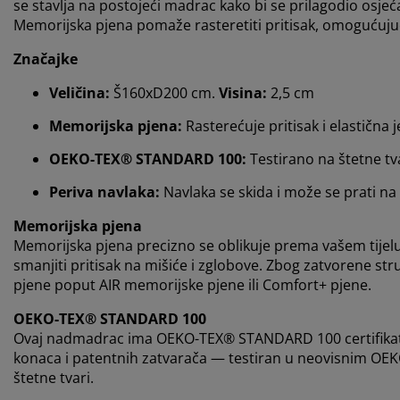
se stavlja na postojeći madrac kako bi se prilagodio osjeć
Memorijska pjena pomaže rasteretiti pritisak, omogućuju
Značajke
Veličina:
Š160xD200 cm.
Visina:
2,5 cm
Memorijska pjena:
Rasterećuje pritisak i elastična j
OEKO-TEX® STANDARD 100:
Testirano na štetne tv
Periva navlaka:
Navlaka se skida i može se prati na
Memorijska pjena
Memorijska pjena precizno se oblikuje prema vašem tijel
smanjiti pritisak na mišiće i zglobove. Zbog zatvorene str
pjene poput AIR memorijske pjene ili Comfort+ pjene.
OEKO-TEX® STANDARD 100
Ovaj nadmadrac ima OEKO-TEX® STANDARD 100 certifikat. T
konaca i patentnih zatvarača — testiran u neovisnim OEK
štetne tvari.