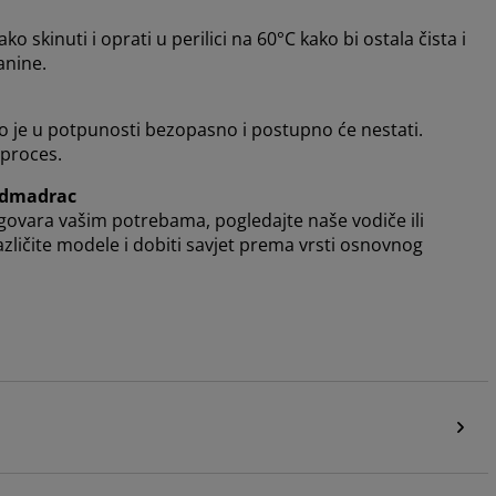
skinuti i oprati u perilici na 60°C kako bi ostala čista i
kanine.
o je u potpunosti bezopasno i postupno će nestati.
 proces.
admadrac
dgovara vašim potrebama, pogledajte naše vodiče ili
azličite modele i dobiti savjet prema vrsti osnovnog