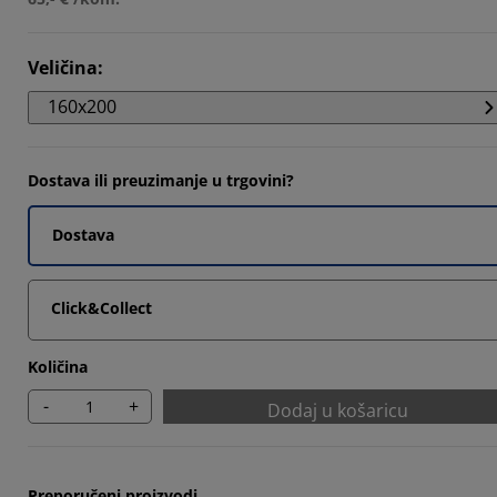
5405%
5405%
Veličina
:
160x200
6218%
Dostava ili preuzimanje u trgovini?
Dostava
Click&Collect
Količina
-
+
Dodaj u košaricu
Preporučeni proizvodi