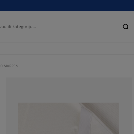
Pre
00 MARREN
72.9729729729