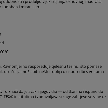
aj udobnosti i produljio vijek trajanja osnovnog madraca.
ći udoban i miran san.
e
ari
 60°C
u. Ravnomjerno raspoređuje tjelesnu težinu, što pomaže
ukture ćelija može biti nešto toplija u usporedbi s vrstama
o znači da je svaki njegov dio — od tkanina i ispune do
O-TEX® institutima i zadovoljava stroge zahtjeve vezane uz