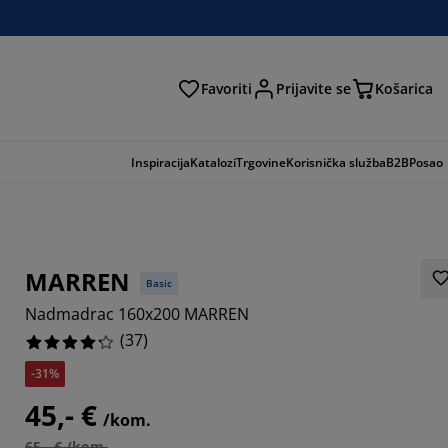
Favoriti
Prijavite se
Košarica
traga
Inspiracija
Katalozi
Trgovine
Korisnička služba
B2B
Posao
MARREN
Basic
Nadmadrac 160x200 MARREN
(
37
)
-31%
45,- €
7297%
/kom.
65,- € /kom.