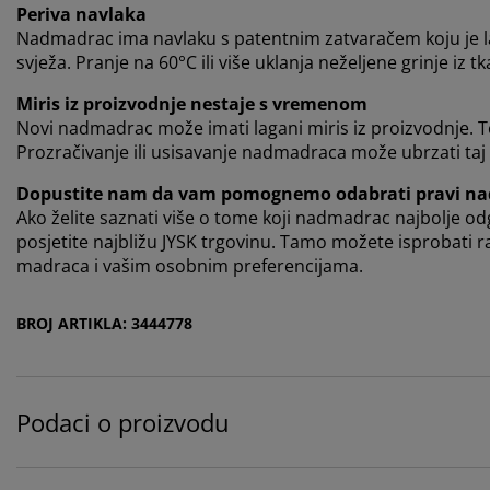
Periva navlaka
Nadmadrac ima navlaku s patentnim zatvaračem koju je lako 
svježa. Pranje na 60°C ili više uklanja neželjene grinje iz t
Miris iz proizvodnje nestaje s vremenom
Novi nadmadrac može imati lagani miris iz proizvodnje. T
Prozračivanje ili usisavanje nadmadraca može ubrzati taj
Dopustite nam da vam pomognemo odabrati pravi n
Ako želite saznati više o tome koji nadmadrac najbolje o
posjetite najbližu JYSK trgovinu. Tamo možete isprobati r
madraca i vašim osobnim preferencijama.
BROJ ARTIKLA: 3444778
Podaci o proizvodu