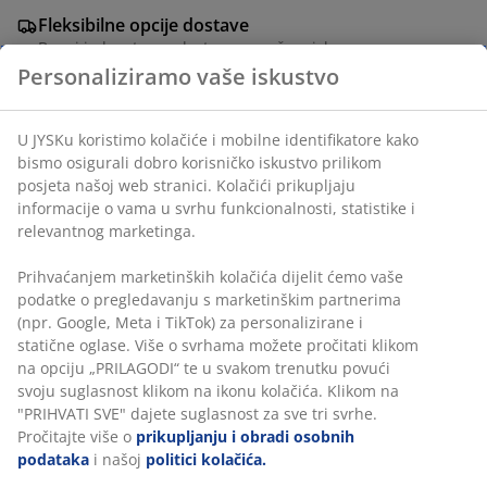
Fleksibilne opcije dostave
Brza i jednostavna dostava po vašem izboru
Baršun. Sjedište i naslon od pjene. S okretnom bazom
od masivnog drveta. Š58xV83xDub61 cm
BROJ ARTIKLA: 3698203
Upute za sastavljanje
Podaci o proizvodu
Personaliziramo vaše iskustvo
Komentari
U JYSKu koristimo kolačiće i mobilne identifikatore kako bismo
(
384
)
osigurali dobro korisničko iskustvo prilikom posjeta našoj web
stranici. Kolačići prikupljaju informacije o vama u svrhu