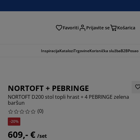
Favoriti
Prijavite se
Košarica
traga
Inspiracija
Katalozi
Trgovine
Korisnička služba
B2B
Posao
NORTOFT + PEBRINGE
NORTOFT D200 stol topli hrast + 4 PEBRINGE zelena
baršun
(
0
)
-20%
609,- €
/set