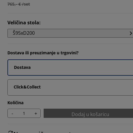
765,- € /set
Veličina stola
:
Š95xD200
Dostava ili preuzimanje u trgovini?
Dostava
Click&Collect
Količina
-
+
Dodaj u košaricu