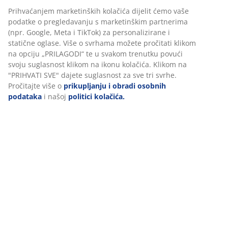
izdržljivost.
BROJ ARTIKLA: 3640306
Upute za sastavljanje
Personaliziramo vaše iskustvo
U JYSKu koristimo kolačiće i mobilne identifikatore kako bismo
Podaci o proizvodu
osigurali dobro korisničko iskustvo prilikom posjeta našoj web
stranici. Kolačići prikupljaju informacije o vama u svrhu
funkcionalnosti, statistike i relevantnog marketinga.
Komentari
Prihvaćanjem marketinških kolačića dijelit ćemo vaše podatke o
(
9
)
pregledavanju s marketinškim partnerima (npr. Google, Meta i
TikTok) za personalizirane i statične oglase. Više o svrhama mož
pročitati klikom na opciju „PRILAGODI“ te u svakom trenutku pov
svoju suglasnost klikom na ikonu kolačića. Klikom na "PRIHVATI
Dostava
SVE" dajete suglasnost za sve tri svrhe. Pročitajte više o
prikupljanju i obradi osobnih podataka
i našoj
politici kolačića