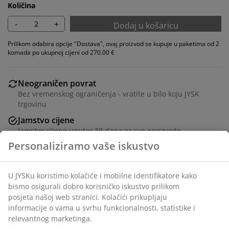
Količina
-
+
Dodaj u košaricu
Prilikom odabira opcije "Dostava", ovaj proizvod se kupuje u paketima od 2
komada po ukupnoj cijeni od 270.00 €
Neograničen povrat
Bez vremenskog ograničenja - vratite u bilo koju JYSK
trgovinu
Jamstvo cijene
Jamstvo cijene unutar 30 dana za sve proizvode
Fleksibilne opcije dostave
Brza i jednostavna dostava po vašem izboru
Blagovaonska stolica sa sjedalom od tkanog
papirnatog užeta. Okvir od tamnog masivnog hrasta sa
zakrivljenim naslonom. Drvo je lakirano za dugotrajnu