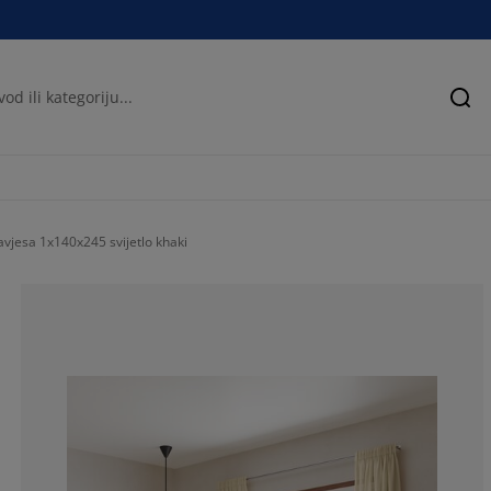
Pre
vjesa 1x140x245 svijetlo khaki
85.7142857142