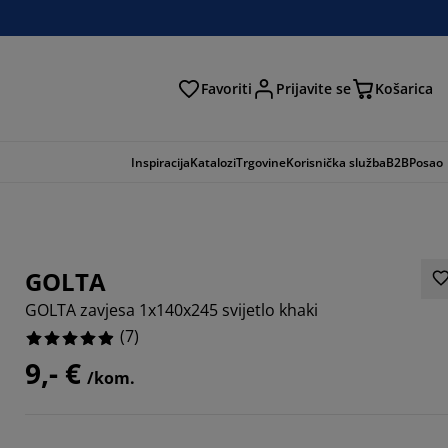
Favoriti
Prijavite se
Košarica
traga
Inspiracija
Katalozi
Trgovine
Korisnička služba
B2B
Posao
GOLTA
GOLTA zavjesa 1x140x245 svijetlo khaki
(
7
)
9,- €
/kom.
8571%