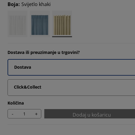
14285%
Boja
:
Svijetlo khaki
Dostava ili preuzimanje u trgovini?
Dostava
Click&Collect
Količina
-
+
Dodaj u košaricu