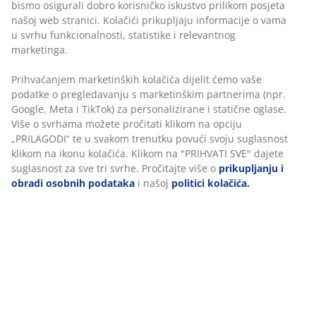
Prihvaćanjem marketinških kolačića dijelit ćemo vaše
Poliesterska vlakna/poliamidna vlakna. S metalnim
podatke o pregledavanju s marketinškim partnerima
prstenovima za zavjese. 1x140x300 cm
(npr. Google, Meta i TikTok) za personalizirane i
statične oglase. Više o svrhama možete pročitati klikom
na opciju „PRILAGODI“ te u svakom trenutku povući
BROJ ARTIKLA: 5080019
svoju suglasnost klikom na ikonu kolačića. Klikom na
"PRIHVATI SVE" dajete suglasnost za sve tri svrhe.
Pročitajte više o
prikupljanju i obradi osobnih
podataka
i našoj
politici kolačića.
Podaci o proizvodu
Komentari
(
3
)
Dostava