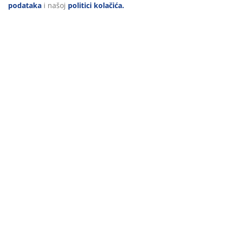
„PRILAGODI“ te u svakom trenutku povući svoju suglasnost
klikom na ikonu kolačića. Klikom na "PRIHVATI SVE" dajete
Komentari
suglasnost za sve tri svrhe. Pročitajte više o
prikupljanju i
(
1
)
obradi osobnih podataka
i našoj
politici kolačića.
Dostava