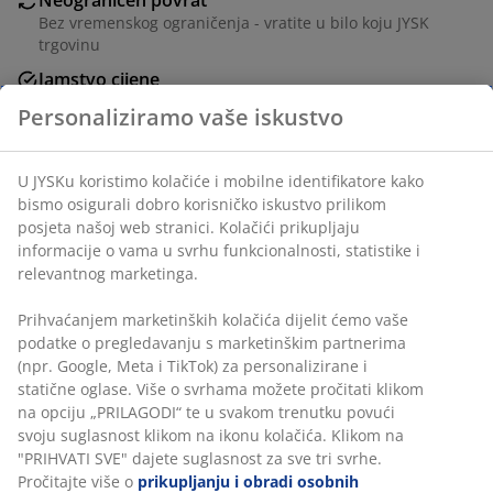
Bez vremenskog ograničenja - vratite u bilo koju JYSK
trgovinu
Jamstvo cijene
Jamstvo cijene unutar 30 dana za sve proizvode
Fleksibilne opcije dostave
Brza i jednostavna dostava po vašem izboru
Personaliziramo vaše iskustvo
100% poliesterska vlakna (100% reciklirana). S kanalom
U JYSKu koristimo kolačiće i mobilne identifikatore kako
i trakom za zavjese. 1x135x245 cm
bismo osigurali dobro korisničko iskustvo prilikom posjeta
našoj web stranici. Kolačići prikupljaju informacije o vama
u svrhu funkcionalnosti, statistike i relevantnog
BROJ ARTIKLA: 5090007
marketinga.
Prihvaćanjem marketinških kolačića dijelit ćemo vaše
podatke o pregledavanju s marketinškim partnerima (npr.
Podaci o proizvodu
Google, Meta i TikTok) za personalizirane i statične oglase.
Više o svrhama možete pročitati klikom na opciju