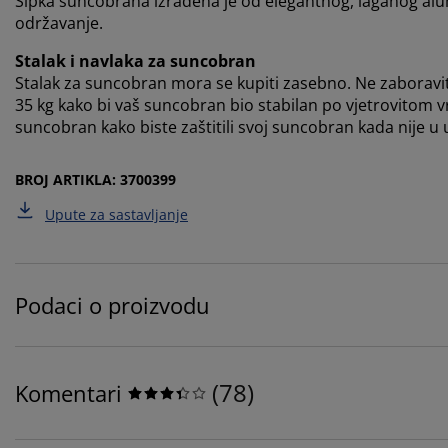
Šipka suncobrana izrađena je od elegantnog, laganog alumi
održavanje.
Stalak i navlaka za suncobran
Stalak za suncobran mora se kupiti zasebno. Ne zaboravi
35 kg kako bi vaš suncobran bio stabilan po vjetrovitom
suncobran kako biste zaštitili svoj suncobran kada nije u 
BROJ ARTIKLA: 3700399
Upute za sastavljanje
Podaci o proizvodu
(
78
)
Komentari