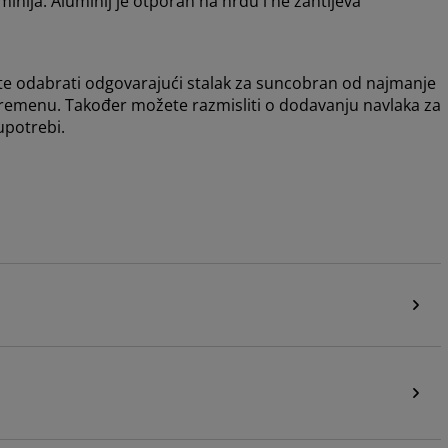
nija. Aluminij je otporan na hrđu i ne zahtijeva
te odabrati odgovarajući stalak za suncobran od najmanje
 vremenu. Također možete razmisliti o dodavanju navlaka za
upotrebi.