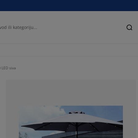
Pre
 LED siva
37.1794871794