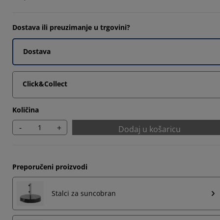
3077%
6925%
Dostava ili preuzimanje u trgovini?
8974%
Dostava
3077%
Click&Collect
Količina
-
+
Dodaj u košaricu
Preporučeni proizvodi
Stalci za suncobran