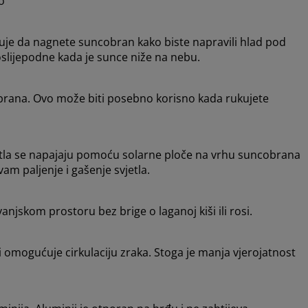
o
e da nagnete suncobran kako biste napravili hlad pod
slijepodne kada je sunce niže na nebu.
obrana. Ovo može biti posebno korisno kada rukujete
jetla se napajaju pomoću solarne ploče na vrhu suncobrana
vam paljenje i gašenje svjetla.
jskom prostoru bez brige o laganoj kiši ili rosi.
 i omogućuje cirkulaciju zraka. Stoga je manja vjerojatnost