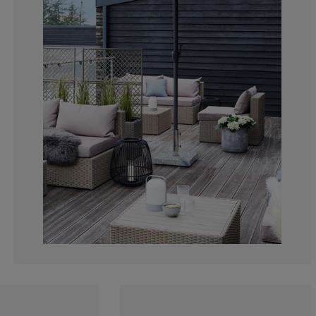
23.07692307692
7.692307692307
8.97435897435
23.07692307692