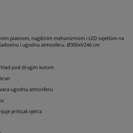
jnim platnom, nagibnim mehanizmom i LED svjetlom na
 hladovinu i ugodnu atmosferu. Ø300xV246 cm
 hlad pod drugim kutom
obran
stvara ugodnu atmosferu
su
juje pritisak vjetra