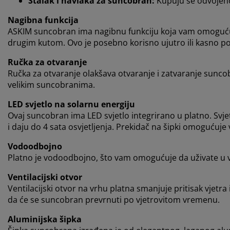
Stalak i navlaka za suncobran:
Kupuju se odvojen
Nagibna funkcija
ASKIM suncobran ima nagibnu funkciju koja vam omogućuj
drugim kutom. Ovo je posebno korisno ujutro ili kasno po
Ručka za otvaranje
Ručka za otvaranje olakšava otvaranje i zatvaranje sunc
velikim suncobranima.
LED svjetlo na solarnu energiju
Ovaj suncobran ima LED svjetlo integrirano u platno. Sv
i daju do 4 sata osvjetljenja. Prekidač na šipki omogućuje 
Vodoodbojno
Platno je vodoodbojno, što vam omogućuje da uživate u van
Ventilacijski otvor
Ventilacijski otvor na vrhu platna smanjuje pritisak vjetra
da će se suncobran prevrnuti po vjetrovitom vremenu.
Aluminijska šipka