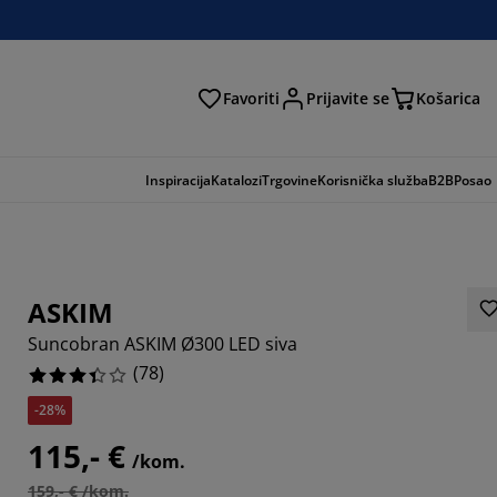
Favoriti
Prijavite se
Košarica
traga
Inspiracija
Katalozi
Trgovine
Korisnička služba
B2B
Posao
ASKIM
Suncobran ASKIM Ø300 LED siva
(
78
)
-28%
115,- €
/kom.
8718%
159,- € /kom.