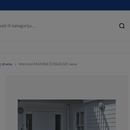
Pre
g drveta
Vrtni stol FAUSING Š100xD220 natur
72.2222222222