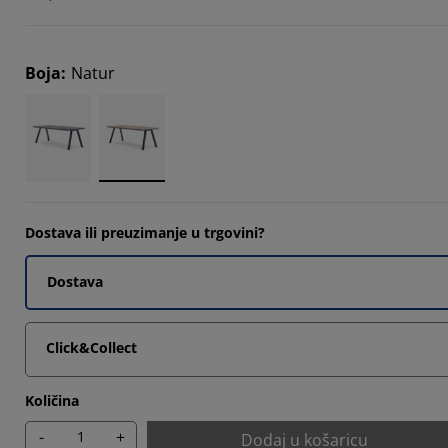
5555%
5555%
Boja
:
Natur
6664%
Dostava ili preuzimanje u trgovini?
Dostava
Click&Collect
Količina
-
+
Dodaj u košaricu