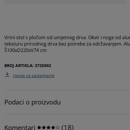
Vrtni stol s pločom od umjetnog drva. Okvir i noge od al
teksturu prirodnog drva bez potrebe za održavanjem. Alumi
Š100xD220xV74 cm
BROJ ARTIKLA: 3725002
Upute za sastavljanje
Podaci o proizvodu
(
18
)
Komentari