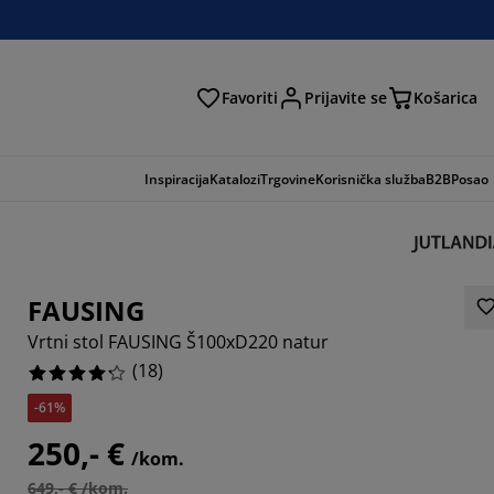
Favoriti
Prijavite se
Košarica
traga
Inspiracija
Katalozi
Trgovine
Korisnička služba
B2B
Posao
FAUSING
Vrtni stol FAUSING Š100xD220 natur
(
18
)
-61%
250,- €
/kom.
2221%
649,- € /kom.