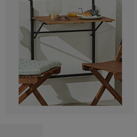
13.33333333333
10.30303030303
1.212121212121
7.272727272727