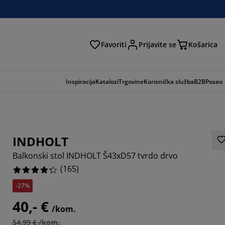
Favoriti
Prijavite se
Košarica
traga
Inspiracija
Katalozi
Trgovine
Korisnička služba
B2B
Posao
INDHOLT
Balkonski stol INDHOLT Š43xD57 tvrdo drvo
(
165
)
-27%
40,- €
/kom.
789%
54,99 € /kom.