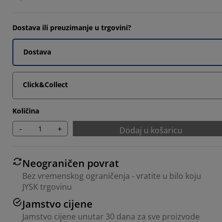
3334%
0303%
Dostava ili preuzimanje u trgovini?
2122%
Dostava
2725%
Click&Collect
Količina
-
+
Dodaj u košaricu
Neograničen povrat
Bez vremenskog ograničenja - vratite u bilo koju
JYSK trgovinu
Jamstvo cijene
Jamstvo cijene unutar 30 dana za sve proizvode