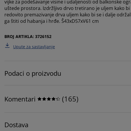
vijke za podešavanje visine i udaljenosti od balkonske ogra
uštede prostora. Izdržljivo drvo tretirano je uljem kako bi
redovito premazivanje drva uljem kako bi se i dalje održala 
ga štiti od habanja i hrđe. Š43xD57xV61 cm
BROJ ARTIKLA: 3726152
Upute za sastavljanje
Podaci o proizvodu
(
165
)
Komentari
Dostava