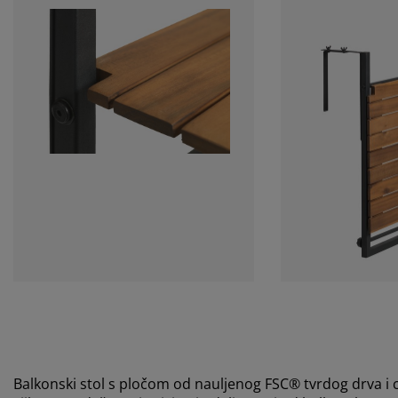
Balkonski stol s pločom od nauljenog FSC® tvrdog drva i c