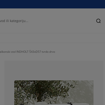
Pre
alkonski stol INDHOLT Š43xD57 tvrdo drvo
67.87878787878