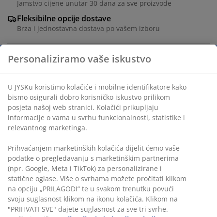
Jamstvo cijene unutar 30 dana za sve proizvode
Fleksibilne opcije dostave
Brza i jednostavna dostava po vašem izboru
Lounge stolica od čelika, nauljenog FSC® tvrdog drva i
polipropilenskih vlakana. Uključuje luksuzne jastuke s
dugotrajnom, grubo tkanom navlakom.
Š110xV149xDub80 cm.
BROJ ARTIKLA: 3726148
Upute za sastavljanje
Personaliziramo vaše iskustvo
Podaci o proizvodu
U JYSKu koristimo kolačiće i mobilne identifikatore kako bismo
osigurali dobro korisničko iskustvo prilikom posjeta našoj web