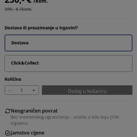
/kom.
399,- € /kom.
Dostava ili preuzimanje u trgovini?
Dostava
Click&Collect
Količina
-
+
Dodaj u košaricu
Neograničen povrat
Bez vremenskog ograničenja - vratite u bilo koju JYSK
trgovinu
Jamstvo cijene