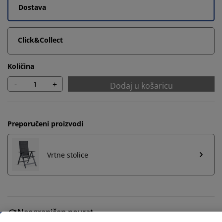
Dostava
Click&Collect
Količina
-
+
Dodaj u košaricu
Preporučeni proizvodi
Vrtne stolice
Personaliziramo vaše iskustvo
U JYSKu koristimo kolačiće i mobilne identifikatore kako
Neograničen povrat
bismo osigurali dobro korisničko iskustvo prilikom