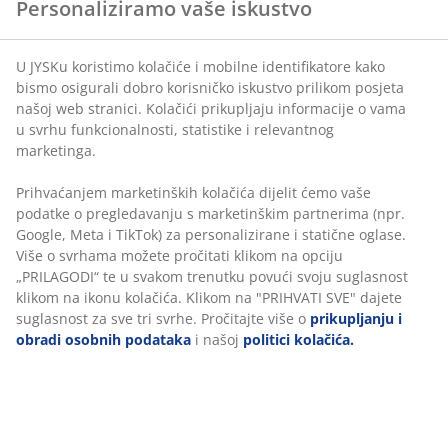
Bez vremenskog ograničenja - vratite u bilo koju JYSK
posjeta našoj web stranici. Kolačići prikupljaju
trgovinu
informacije o vama u svrhu funkcionalnosti, statistike i
Jamstvo cijene
relevantnog marketinga.
Jamstvo cijene unutar 30 dana za sve proizvode
Prihvaćanjem marketinških kolačića dijelit ćemo vaše
Fleksibilne opcije dostave
podatke o pregledavanju s marketinškim partnerima
Brza i jednostavna dostava po vašem izboru
(npr. Google, Meta i TikTok) za personalizirane i
statične oglase. Više o svrhama možete pročitati klikom
na opciju „PRILAGODI“ te u svakom trenutku povući
svoju suglasnost klikom na ikonu kolačića. Klikom na
Luksuzan vrtni jastuk s dugotrajnom, grubo tkanom
"PRIHVATI SVE" dajete suglasnost za sve tri svrhe.
navlakom. Za podesivu stolicu.
50x120x8 cm
Pročitajte više o
prikupljanju i obradi osobnih
podataka
i našoj
politici kolačića.
BROJ ARTIKLA: 3726112
Podaci o proizvodu