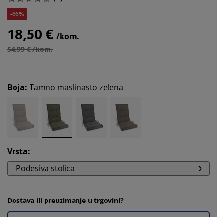
-66%
18,50 €
/kom.
54,99 € /kom.
Boja
:
Tamno maslinasto zelena
Vrsta
:
Podesiva stolica
Dostava ili preuzimanje u trgovini?