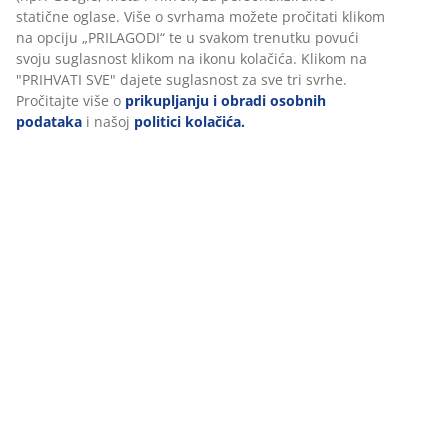
svrhu funkcionalnosti, statistike i relevantnog marketinga.
Komentari
Prihvaćanjem marketinških kolačića dijelit ćemo vaše
(
33
)
podatke o pregledavanju s marketinškim partnerima (npr.
Google, Meta i TikTok) za personalizirane i statične oglase.
Više o svrhama možete pročitati klikom na opciju
„PRILAGODI“ te u svakom trenutku povući svoju suglasnost
Dostava
klikom na ikonu kolačića. Klikom na "PRIHVATI SVE" dajete
suglasnost za sve tri svrhe. Pročitajte više o
prikupljanju i
obradi osobnih podataka
i našoj
politici kolačića.