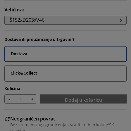
Veličina
:
Š152xD203xV46
Dostava ili preuzimanje u trgovini?
Dostava
Click&Collect
Količina
-
+
Dodaj u košaricu
Neograničen povrat
Bez vremenskog ograničenja - vratite u bilo koju JYSK
trgovinu