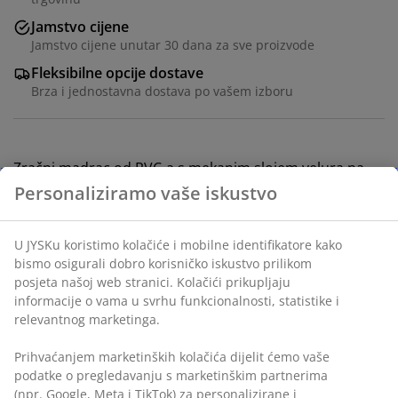
Jamstvo cijene
Jamstvo cijene unutar 30 dana za sve proizvode
Fleksibilne opcije dostave
Brza i jednostavna dostava po vašem izboru
Zračni madrac od PVC-a s mekanim slojem velura na
gornjoj površini. S ugrađenom električnom pumpom. S
torbom za pohranu. Š152xD203xV46 cm
BROJ ARTIKLA: 4705920
Upute za sastavljanje
Personaliziramo vaše iskustvo
U JYSKu koristimo kolačiće i mobilne identifikatore kako
Podaci o proizvodu
bismo osigurali dobro korisničko iskustvo prilikom posjeta
našoj web stranici. Kolačići prikupljaju informacije o vama u