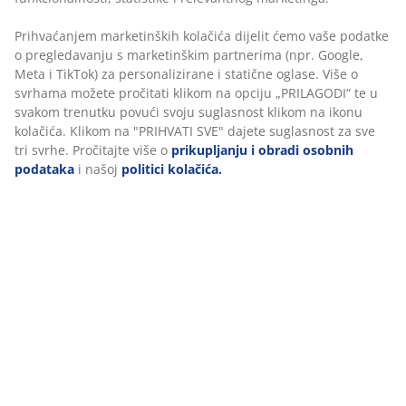
na opciju „PRILAGODI“ te u svakom trenutku povući
svoju suglasnost klikom na ikonu kolačića. Klikom na
"PRIHVATI SVE" dajete suglasnost za sve tri svrhe.
Podaci o proizvodu
Pročitajte više o
prikupljanju i obradi osobnih
podataka
i našoj
politici kolačića.
Komentari
(
267
)
Dostava