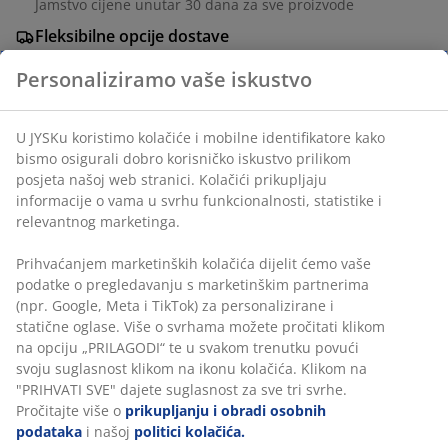
Jamstvo cijene unutar 30 dana za sve proizvode
Fleksibilne opcije dostave
Brza i jednostavna dostava po vašem izboru
BROJ ARTIKLA: 1826180
Personaliziramo vaše iskustvo
Podaci o proizvodu
U JYSKu koristimo kolačiće i mobilne identifikatore kako
bismo osigurali dobro korisničko iskustvo prilikom posjeta
našoj web stranici. Kolačići prikupljaju informacije o vama u
Komentari
svrhu funkcionalnosti, statistike i relevantnog marketinga.
(
0
)
Prihvaćanjem marketinških kolačića dijelit ćemo vaše
podatke o pregledavanju s marketinškim partnerima (npr.
Google, Meta i TikTok) za personalizirane i statične oglase.
O brendu
Više o svrhama možete pročitati klikom na opciju
„PRILAGODI“ te u svakom trenutku povući svoju suglasnost