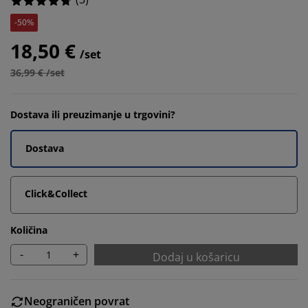
-50%
18,50 €
/set
36,99 € /set
Dostava ili preuzimanje u trgovini?
Dostava
Click&Collect
Količina
-
+
Dodaj u košaricu
Neograničen povrat