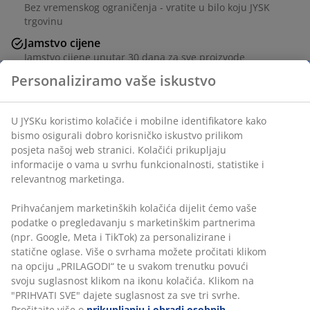
Bez vremenskog ograničenja - vratite u bilo koju JYSK
trgovinu
Jamstvo cijene
Jamstvo cijene unutar 30 dana za sve proizvode
Fleksibilne opcije dostave
Brza i jednostavna dostava po vašem izboru
100% pamuk. 140x200+50x70/75 cm
BROJ ARTIKLA: 1844880
Podaci o proizvodu
Komentari