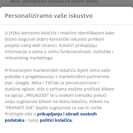
Brza i jednostavna dostava po vašem izboru
100% pamuk. 140x200+50x70/75 cm
Personaliziramo vaše iskustvo
BROJ ARTIKLA: 7386980
U JYSKu koristimo kolačiće i mobilne identifikatore kako
bismo osigurali dobro korisničko iskustvo prilikom posjeta
Podaci o proizvodu
našoj web stranici. Kolačići prikupljaju informacije o vama
u svrhu funkcionalnosti, statistike i relevantnog
marketinga.
Komentari
Prihvaćanjem marketinških kolačića dijelit ćemo vaše
(
5
)
podatke o pregledavanju s marketinškim partnerima (npr.
Google, Meta i TikTok) za personalizirane i statične oglase.
Više o svrhama možete pročitati klikom na opciju
„PRILAGODI“ te u svakom trenutku povući svoju suglasnost
Dostava
klikom na ikonu kolačića. Klikom na "PRIHVATI SVE" dajete
suglasnost za sve tri svrhe. Pročitajte više o
prikupljanju i