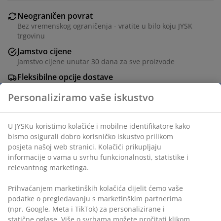
Neograničen povrat
Bez vremenskog ograničenja - vratite u bilo koju JYSK
trgovinu
Jamstvo cijene
Jamstvo cijene unutar 30 dana za sve proizvode
Fleksibilne opcije dostave
Brza i jednostavna dostava po vašem izboru
BROJ ARTIKLA: 7345880
Podaci o proizvodu
Komentari