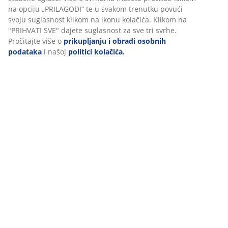
(
7
)
Personaliziramo vaše iskustvo
Dostava
U JYSKu koristimo kolačiće i mobilne identifikatore kako bismo
osigurali dobro korisničko iskustvo prilikom posjeta našoj web
stranici. Kolačići prikupljaju informacije o vama u svrhu
funkcionalnosti, statistike i relevantnog marketinga.
Prihvaćanjem marketinških kolačića dijelit ćemo vaše podatke o
pregledavanju s marketinškim partnerima (npr. Google, Meta i T
za personalizirane i statične oglase. Više o svrhama možete proči
klikom na opciju „PRILAGODI“ te u svakom trenutku povući svoju
suglasnost klikom na ikonu kolačića. Klikom na "PRIHVATI SVE" d
suglasnost za sve tri svrhe. Pročitajte više o
prikupljanju i obrad
osobnih podataka
i našoj
politici kolačića.