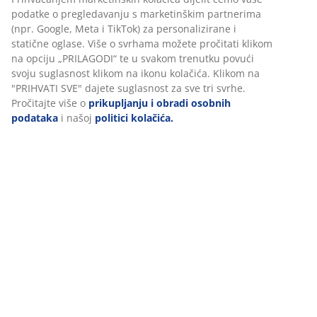
podatke o pregledavanju s marketinškim partnerima
(npr. Google, Meta i TikTok) za personalizirane i
Podaci o proizvodu
statične oglase. Više o svrhama možete pročitati klikom
na opciju „PRILAGODI“ te u svakom trenutku povući
svoju suglasnost klikom na ikonu kolačića. Klikom na
"PRIHVATI SVE" dajete suglasnost za sve tri svrhe.
Komentari
Pročitajte više o
prikupljanju i obradi osobnih
(
0
)
podataka
i našoj
politici kolačića.
O brendu
Dostava