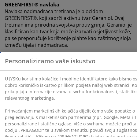
GREENFIRST® navlaka
Navlaka nadmadraca tretirana je biocidom
GREENFIRST®, koji sadrži aktivnu tvar Geraniol. Ovaj
tretman ima prirodna svojstva protiv grinja. Geraniol je
klasificiran kao tvar koja može izazvati osjetljivost kože,
pa se preporučuje korištenje plahte kao zaštitnog sloja
između tijela i nadmadraca.
Bambusov ugljen
Pjena je obogaćena bambusovim ugljenom koji
prirodno upija vlagu i neugodne mirise. To pomaže
održavati nadmadrac suhim i ugodnim za spavanje.
Proštepana navlaka
Navlaka je debele, mekane strukture te je proštepana
AIR memorijskom pjenom, što je čini posebno
udobnom i nježnom na dodir.
OEKO-TEX® STANDARD 100
Nadmadrac ima OEKO-TEX® STANDARD 100 certifikat.
To znači da je svaki njegov dio — od tkanina i ispune do