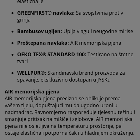
elastična je
U JYSKu koristimo kolačiće i mobilne identifikatore kako
bismo osigurali dobro korisničko iskustvo prilikom
GREENFIRST® navlaka:
Sa svojstvima protiv
posjeta našoj web stranici. Kolačići prikupljaju
grinja
informacije o vama u svrhu funkcionalnosti, statistike i
relevantnog marketinga.
Bambusov ugljen:
Upija vlagu i neugodne mirise
Prihvaćanjem marketinških kolačića dijelit ćemo vaše
Proštepana navlaka:
AIR memorijska pjena
podatke o pregledavanju s marketinškim partnerima
OEKO-TEX® STANDARD 100:
Testirano na štetne
(npr. Google, Meta i TikTok) za personalizirane i
tvari
statične oglase. Više o svrhama možete pročitati klikom
na opciju „PRILAGODI“ te u svakom trenutku povući
WELLPUR®:
Skandinavski brend proizvoda za
svoju suglasnost klikom na ikonu kolačića. Klikom na
spavanje, ekskluzivno dostupan u JYSKu
"PRIHVATI SVE" dajete suglasnost za sve tri svrhe.
Pročitajte više o
prikupljanju i obradi osobnih
AIR memorijska pjena
podataka
i našoj
politici kolačića.
AIR memorijska pjena precizno se oblikuje prema
vašem tijelu, dopuštajući mu da ugodno uroni u
nadmadrac. Ravnomjerno raspoređuje tjelesnu težinu i
smanjuje pritisak na mišiće i zglobove. AIR memorijska
pjena nije osjetljiva na temperaturu prostorije, pa
ostaje elastična i potporna čak i u hladnijem okruženju.