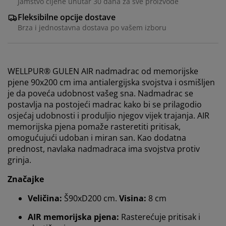
Jamstvo cijene unutar 30 dana za sve proizvode
Fleksibilne opcije dostave
Brza i jednostavna dostava po vašem izboru
WELLPUR® GULEN AIR nadmadrac od memorijske
pjene 90x200 cm ima antialergijska svojstva i osmišljen
je da poveća udobnost vašeg sna. Nadmadrac se
postavlja na postojeći madrac kako bi se prilagodio
osjećaj udobnosti i produljio njegov vijek trajanja. AIR
memorijska pjena pomaže rasteretiti pritisak,
omogućujući udoban i miran san. Kao dodatna
prednost, navlaka nadmadraca ima svojstva protiv
grinja.
Značajke
Veličina:
Š90xD200 cm.
Visina:
8 cm
Personaliziramo vaše iskustvo
AIR memorijska pjena:
Rasterećuje pritisak i