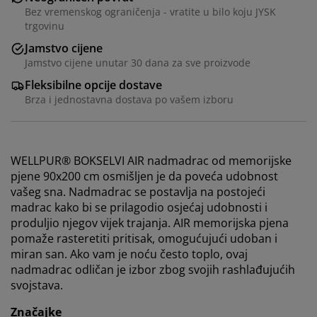
Bez vremenskog ograničenja - vratite u bilo koju JYSK
trgovinu
Jamstvo cijene
Jamstvo cijene unutar 30 dana za sve proizvode
Fleksibilne opcije dostave
Brza i jednostavna dostava po vašem izboru
WELLPUR® BOKSELVI AIR nadmadrac od memorijske
pjene 90x200 cm osmišljen je da poveća udobnost
vašeg sna. Nadmadrac se postavlja na postojeći
madrac kako bi se prilagodio osjećaj udobnosti i
produljio njegov vijek trajanja. AIR memorijska pjena
pomaže rasteretiti pritisak, omogućujući udoban i
miran san. Ako vam je noću često toplo, ovaj
Personaliziramo vaše iskustvo
nadmadrac odličan je izbor zbog svojih rashlađujućih
svojstava.
U JYSKu koristimo kolačiće i mobilne identifikatore kako
Značajke