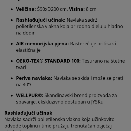
bismo osigurali dobro korisničko iskustvo prilikom
Veličina:
Š90xD200 cm.
Visina:
8 cm
posjeta našoj web stranici. Kolačići prikupljaju
informacije o vama u svrhu funkcionalnosti, statistike i
Rashlađujući učinak:
Navlaka sadrži
relevantnog marketinga.
polietilenska vlakna koja prirodno djeluju hladno
na dodir
Prihvaćanjem marketinških kolačića dijelit ćemo vaše
podatke o pregledavanju s marketinškim partnerima
AIR memorijska pjena:
Rasterećuje pritisak i
(npr. Google, Meta i TikTok) za personalizirane i
elastična je
statične oglase. Više o svrhama možete pročitati klikom
na opciju „PRILAGODI“ te u svakom trenutku povući
OEKO-TEX® STANDARD 100:
Testirano na štetne
svoju suglasnost klikom na ikonu kolačića. Klikom na
tvari
"PRIHVATI SVE" dajete suglasnost za sve tri svrhe.
Pročitajte više o
prikupljanju i obradi osobnih
Periva navlaka:
Navlaka se skida i može se prati
podataka
i našoj
politici kolačića.
na 40°C
WELLPUR®:
Skandinavski brend proizvoda za
spavanje, ekskluzivno dostupan u JYSKu
Rashlađujući učinak
Navlaka sadrži polietilenska vlakna koja učinkovito
odvode toplinu i time pružaju trenutačan osjećaj