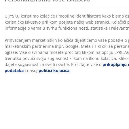
WELLPUR®
WELLPUR® je skandinavski brend koji nudi
nadmadrace i jastuke od memorijske pjene koji se
precizno prilagođavaju tijelu. Proizvodi su prikladni za
dom, posao ili putovanja. WELLPUR® je ekskluzivno
dostupan u JYSKu.
Miris iz proizvodnje nestaje s vremenom
Novi nadmadrac može imati lagani miris iz proizvodnje.
To je u potpunosti bezopasno i s vremenom će nestati.
Prozračivanje ili usisavanje nadmadraca može ubrzati
taj proces.
Dopustite nam da vam pomognemo odabrati pravi
nadmadrac
Ako želite saznati koji nadmadrac najbolje odgovara
vašim potrebama, pogledajte naše vodiče ili posjetite
najbližu JYSK trgovinu. Tamo možete isprobati različite
modele i dobiti savjet prema osnovnom madracu i
vašim osobnim preferencijama.