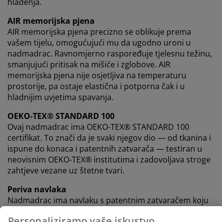
hlađenja.
AIR memorijska pjena
AIR memorijska pjena precizno se oblikuje prema
vašem tijelu, omogućujući mu da ugodno uroni u
nadmadrac. Ravnomjerno raspoređuje tjelesnu težinu,
smanjujući pritisak na mišiće i zglobove. AIR
memorijska pjena nije osjetljiva na temperaturu
prostorije, pa ostaje elastična i potporna čak i u
hladnijim uvjetima spavanja.
OEKO-TEX® STANDARD 100
Ovaj nadmadrac ima OEKO-TEX® STANDARD 100
certifikat. To znači da je svaki njegov dio — od tkanina i
ispune do konaca i patentnih zatvarača — testiran u
neovisnim OEKO-TEX® institutima i zadovoljava stroge
zahtjeve vezane uz štetne tvari.
Periva navlaka
Nadmadrac ima navlaku s patentnim zatvaračem koju
je lako skinuti i oprati u perilici na 40°C kako bi ostala
čista i svježa.