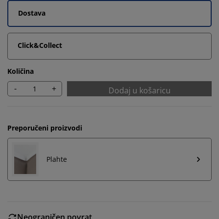
Dostava
Click&Collect
Količina
-
+
Dodaj u košaricu
Preporučeni proizvodi
Plahte
Neograničen povrat