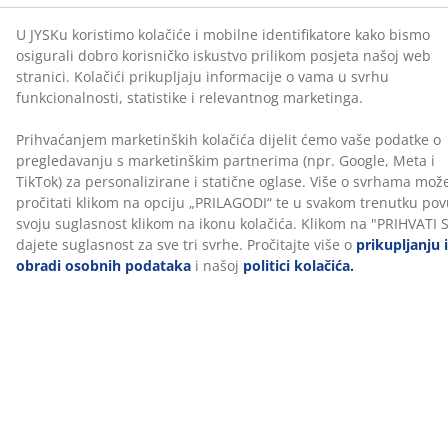
pomaže u smanjenju pritiska na mišiće i zglobove.
Osim toga, AIR memorijska pjena nije pod utjecajem
temperature prostorije, pa ostaje elastična i potporna
čak i u hladnijem okruženju za spavanje.
GREENFIRST® navlaka
Navlaka madraca tretirana je biocidom GREENFIRST®,
koji sadrži aktivnu tvar Geraniol. Tretman Geraniolom
ima svojstva protiv grinja. Geraniol se klasificira kao
tvar koja može izazvati osjetljivost kože, pa se treba
izbjegavati izravan kontakt s kožom. Uvijek koristite
plahtu preko nadmadraca.
Bambusov ugljen
Pjena je obogaćena prahom bambusovog ugljena, koji
prirodno upija vlagu i mirise. To pomaže u održavanju
nadmadraca suhim i osigurava ugodno okruženje za
spavanje.
Prošivena navlaka
Navlaka je bogato prošivena rasterećujućom AIR