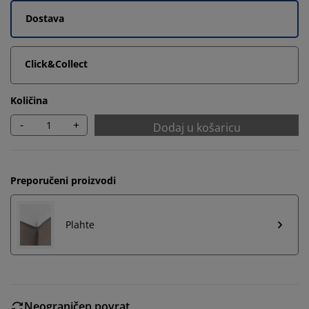
Dostava
Click&Collect
Količina
-
+
Dodaj u košaricu
Preporučeni proizvodi
Plahte
Neograničen povrat