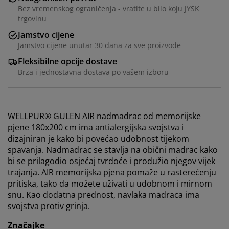
Bez vremenskog ograničenja - vratite u bilo koju JYSK
trgovinu
Jamstvo cijene
Jamstvo cijene unutar 30 dana za sve proizvode
Fleksibilne opcije dostave
Brza i jednostavna dostava po vašem izboru
WELLPUR® GULEN AIR nadmadrac od memorijske
pjene 180x200 cm ima antialergijska svojstva i
dizajniran je kako bi povećao udobnost tijekom
spavanja. Nadmadrac se stavlja na obični madrac kako
bi se prilagodio osjećaj tvrdoće i produžio njegov vijek
trajanja. AIR memorijska pjena pomaže u rasterećenju
pritiska, tako da možete uživati u udobnom i mirnom
snu. Kao dodatna prednost, navlaka madraca ima
svojstva protiv grinja.
Personaliziramo vaše iskustvo
Značajke