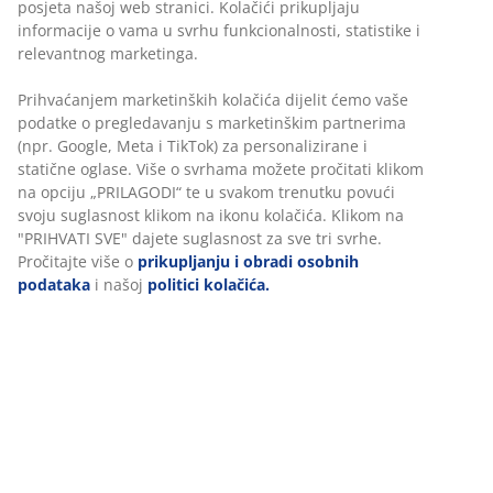
polietilenska vlakna koja prirodno djeluju hladno
posjeta našoj web stranici. Kolačići prikupljaju
na dodir
informacije o vama u svrhu funkcionalnosti, statistike i
relevantnog marketinga.
AIR memorijska pjena:
Rasterećuje pritisak i
elastična je
Prihvaćanjem marketinških kolačića dijelit ćemo vaše
podatke o pregledavanju s marketinškim partnerima
OEKO-TEX® STANDARD 100:
Testirano na štetne
(npr. Google, Meta i TikTok) za personalizirane i
tvari
statične oglase. Više o svrhama možete pročitati klikom
na opciju „PRILAGODI“ te u svakom trenutku povući
Periva navlaka:
Navlaka se skida i može se prati
svoju suglasnost klikom na ikonu kolačića. Klikom na
na 40°C
"PRIHVATI SVE" dajete suglasnost za sve tri svrhe.
Pročitajte više o
prikupljanju i obradi osobnih
WELLPUR®:
Skandinavski brend proizvoda za
podataka
i našoj
politici kolačića.
spavanje, ekskluzivno dostupan u JYSKu
Rashlađujući učinak
Navlaka sadrži polietilenska vlakna koja učinkovito
odvode toplinu i time pružaju trenutačan osjećaj
hlađenja.
AIR memorijska pjena
AIR memorijska pjena precizno se oblikuje prema
vašem tijelu, omogućujući mu da ugodno uroni u