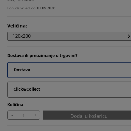
Ponuda vrijedi do: 01.09.2026
Veličina
:
0005%
120x200
Dostava ili preuzimanje u trgovini?
Dostava
Click&Collect
Količina
-
+
Dodaj u košaricu