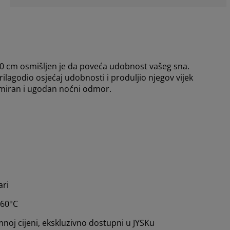
m osmišljen je da poveća udobnost vašeg sna.
lagodio osjećaj udobnosti i produljio njegov vijek
i miran i ugodan noćni odmor.
ari
 60°C
mnoj cijeni, ekskluzivno dostupni u JYSKu