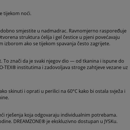
 tijekom noći.
e udobno smjestite u nadmadrac. Ravnomjerno raspoređuje
Otvorena struktura ćelija i gel čestice u pjeni povećavaju
im izborom ako se tijekom spavanja često zagrijete.
o znači da je svaki njegov dio — od tkanina i ispune do
O-TEX® institutima i zadovoljava stroge zahtjeve vezane uz
skinuti i oprati u perilici na 60°C kako bi ostala svježa i
nine.
i rješenja koja odgovaraju individualnim potrebama.
. godine. DREAMZONE® je ekskluzivno dostupan u JYSKu.