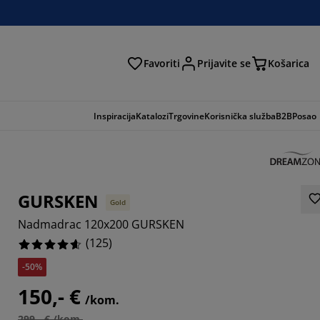
Favoriti
Prijavite se
Košarica
traga
Inspiracija
Katalozi
Trgovine
Korisnička služba
B2B
Posao
GURSKEN
Gold
Nadmadrac 120x200 GURSKEN
(
125
)
-50%
150,- €
001%
/kom.
299,- € /kom.