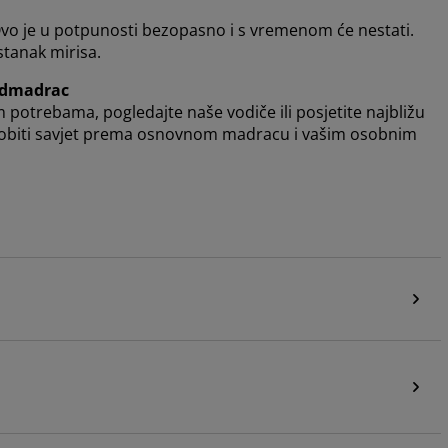
Ovo je u potpunosti bezopasno i s vremenom će nestati.
stanak mirisa.
admadrac
 potrebama, pogledajte naše vodiče ili posjetite najbližu
 dobiti savjet prema osnovnom madracu i vašim osobnim