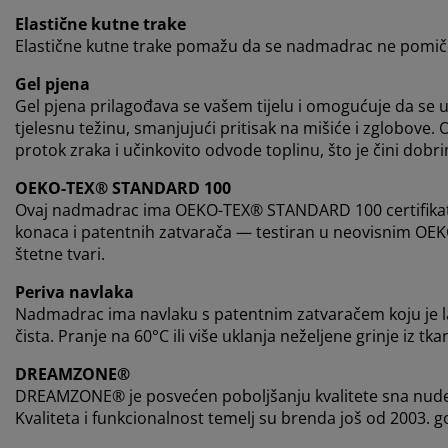
Elastične kutne trake
Elastične kutne trake pomažu da se nadmadrac ne pomiče
Gel pjena
Gel pjena prilagođava se vašem tijelu i omogućuje da s
tjelesnu težinu, smanjujući pritisak na mišiće i zglobove. 
protok zraka i učinkovito odvode toplinu, što je čini dobr
OEKO-TEX® STANDARD 100
Ovaj nadmadrac ima OEKO-TEX® STANDARD 100 certifikat. T
konaca i patentnih zatvarača — testiran u neovisnim OEK
štetne tvari.
Periva navlaka
Nadmadrac ima navlaku s patentnim zatvaračem koju je lako 
čista. Pranje na 60°C ili više uklanja neželjene grinje iz tka
DREAMZONE®
DREAMZONE® je posvećen poboljšanju kvalitete sna nudeć
Kvaliteta i funkcionalnost temelj su brenda još od 2003