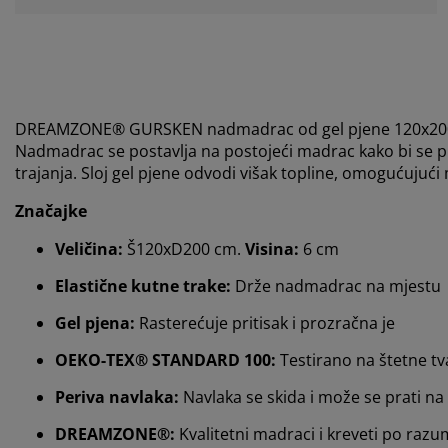
DREAMZONE® GURSKEN nadmadrac od gel pjene 120x200 c
Nadmadrac se postavlja na postojeći madrac kako bi se pri
trajanja. Sloj gel pjene odvodi višak topline, omogućujuć
Značajke
Veličina:
Š120xD200 cm.
Visina:
6 cm
Elastične kutne trake:
Drže nadmadrac na mjestu
Gel pjena:
Rasterećuje pritisak i prozračna je
OEKO-TEX® STANDARD 100:
Testirano na štetne tv
Periva navlaka:
Navlaka se skida i može se prati na
DREAMZONE®:
Kvalitetni madraci i kreveti po razu