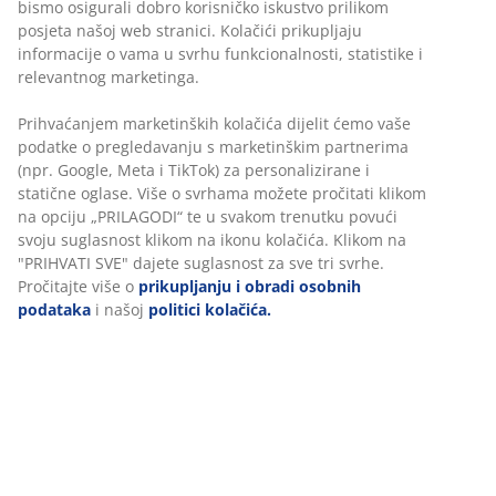
bismo osigurali dobro korisničko iskustvo prilikom
na 60°C
posjeta našoj web stranici. Kolačići prikupljaju
informacije o vama u svrhu funkcionalnosti, statistike i
WELLPUR®:
Skandinavski brend proizvoda za
relevantnog marketinga.
spavanje, ekskluzivno dostupan u JYSKu
Prihvaćanjem marketinških kolačića dijelit ćemo vaše
Vrlo čvrst madrac
podatke o pregledavanju s marketinškim partnerima
Vrlo čvrst madrac pruža trenutnu potporu i minimalno
(npr. Google, Meta i TikTok) za personalizirane i
propadanje tijekom noći. Udobnost se razlikuje od
statične oglase. Više o svrhama možete pročitati klikom
osobe do osobe, no općenito — što ste teži, madrac bi
na opciju „PRILAGODI“ te u svakom trenutku povući
trebao biti čvršći, i obrnuto. Madrac treba biti dovoljno
svoju suglasnost klikom na ikonu kolačića. Klikom na
mekan ili čvrst da održava vašu kralježnicu u ravnoj
"PRIHVATI SVE" dajete suglasnost za sve tri svrhe.
liniji.
Pročitajte više o
prikupljanju i obradi osobnih
podataka
i našoj
politici kolačića.
Ciljana potpora
Madrac je dizajniran kako bi pružio ciljanu potporu.
Sastoji se od 2 sloja udobnosti, među kojima su AIR
memorijska pjena i polieterska pjena, a svaki doprinosi
dubini i stabilnoj potpori. Zajedno pružaju dobro
uravnoteženu udobnost tijekom cijele noći.
AIR memorijska pjena