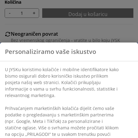
Količina
-
+
Dodaj u košaricu
Neograničen povrat
Bez vremenskog ograničenja - vratite u bilo koju JYSK
trgovinu
Jamstvo cijene
Jamstvo cijene unutar 30 dana za sve proizvode
Fleksibilne opcije dostave
Brza i jednostavna dostava po vašem izboru
100% pamuk. 50x70/75 cm
BROJ ARTIKLA: 1056342