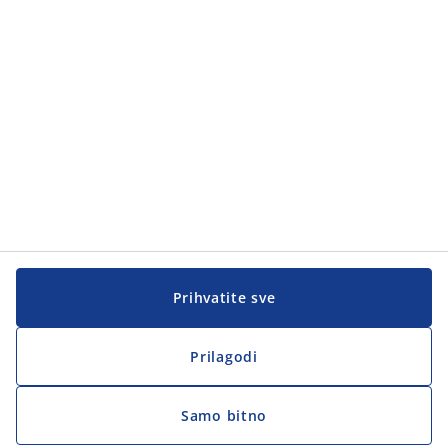
Korisnička služba
Korisnička služba
JYSK
JYSK
Sjedište
Zapratite JYSK