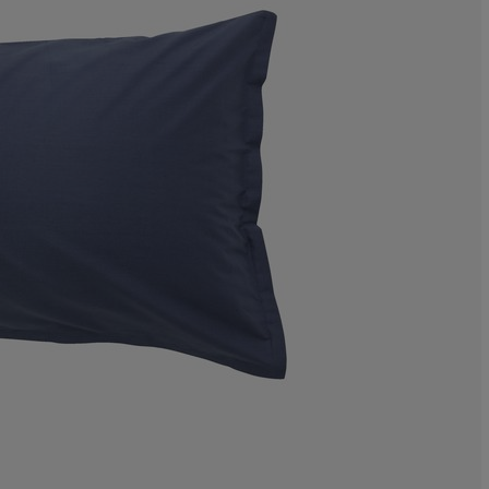
11.90476190476
7.14285714285
4.76190476190
19.04761904761