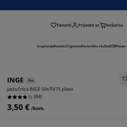
Favoriti
Prijavite se
Košarica
traga
Inspiracija
Katalozi
Trgovine
Korisnička služba
B2B
Posao
INGE
Plus
Jastučnica INGE 50x70/75 plava
(
84
)
3,50 €
/kom.
5714%