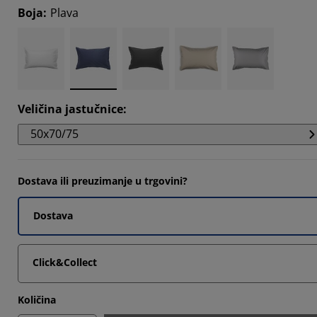
1903%
Boja
:
Plava
7142%
4762%
9047%
Veličina jastučnice
:
50x70/75
Dostava ili preuzimanje u trgovini?
Dostava
Click&Collect
Količina