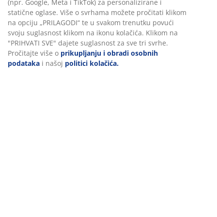
OEKO-TEX® STANDARD 100:
testirano na štetne
tvari
Srednje visok jastuk
Ako najčešće spavate na leđima, srednje visok jastuk
može biti dobar izbor. Pravilo je da jastuk treba biti
dovoljno visok kako bi vrat i kralježnica bili u ravnoj
liniji. Idealna visina ovisi ponajprije o položaju spavanja,
ali i o tvrdoći madraca.
1 komora
Jastuk s 1 komorom dizajniran je tako da bude
prilagodljiv i jednostavan za vraćanje u oblik.
Silikonizirana spiralna šuplja vlakna
Spiralna vlakna značajno povećavaju volumen. Njihov
trodimenzionalni oblik omogućuje međusobno
odbijanje, čime zadržavaju punoću. Šupljine u vlaknima
zadržavaju zrak, što ih čini laganima i elastičnima te
jastuku daje podatni osjećaj. Silikonski premaz čini
vlakna mekima i glatkima, pruža ugodan osjećaj i
sprječava zapetljavanje. Težina punjenja 220 g.