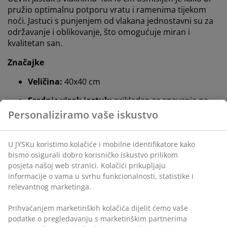
pružio optimalnu potporu vratu i ramenima tijekom
noći. Jastuci s punjenjem od vlakana jednostavni su za
održavanje i oblikovanje, što omogućuje miran i
kvalitetan san.
Značajke
Veličina:
40x40 cm
Srednje visok jastuk:
prikladan za spavanje na
leđima
1 komora:
prilagodljiv i jednostavan za
protresanje
Silikonizirana spiralna šuplja vlakna:
težina
punjenja 220 g
Poliesterska tkanina:
izdržljiva i mekana
Održavanje:
perivo na 60°C