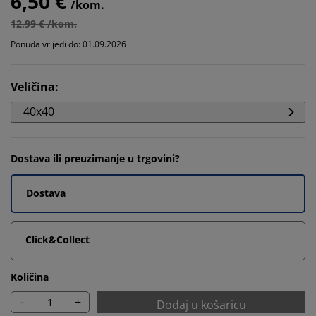
6,50 €
/kom.
12,99 € /kom.
Ponuda vrijedi do: 01.09.2026
Veličina
:
40x40
Dostava ili preuzimanje u trgovini?
Dostava
Click&Collect
Količina
-
+
Dodaj u košaricu