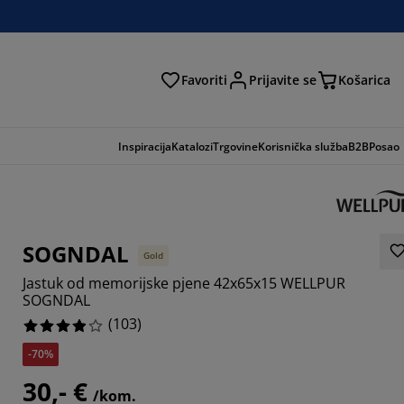
Favoriti
Prijavite se
Košarica
traga
Inspiracija
Katalozi
Trgovine
Korisnička služba
B2B
Posao
SOGNDAL
Gold
Jastuk od memorijske pjene 42x65x15 WELLPUR
SOGNDAL
(
103
)
-70%
9316%
30,- €
/kom.