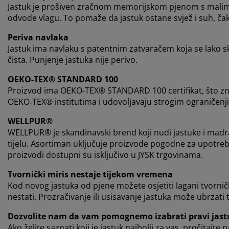
Jastuk je prošiven zračnom memorijskom pjenom s malim 
odvode vlagu. To pomaže da jastuk ostane svjež i suh, čak
Periva navlaka
Jastuk ima navlaku s patentnim zatvaračem koja se lako skid
čista. Punjenje jastuka nije perivo.
OEKO-TEX® STANDARD 100
Proizvod ima OEKO‑TEX® STANDARD 100 certifikat, što znači
OEKO‑TEX® institutima i udovoljavaju strogim ograničenji
WELLPUR®
WELLPUR® je skandinavski brend koji nudi jastuke i madr
tijelu. Asortiman uključuje proizvode pogodne za upotre
proizvodi dostupni su isključivo u JYSK trgovinama.
Tvornički miris nestaje tijekom vremena
Kod novog jastuka od pjene možete osjetiti lagani tvorni
nestati. Prozračivanje ili usisavanje jastuka može ubrzati 
Dozvolite nam da vam pomognemo izabrati pravi jast
Ako želite saznati koji je jastuk najbolji za vas, pročitajte 