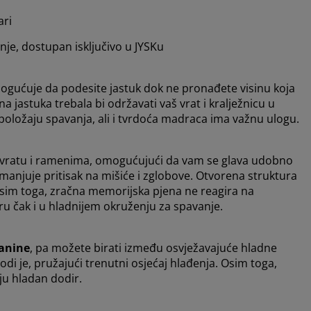
ari
je, dostupan isključivo u JYSKu
ogućuje da podesite jastuk dok ne pronađete visinu koja
 jastuka trebala bi održavati vaš vrat i kralježnicu u
 položaju spavanja, ali i tvrdoća madraca ima važnu ulogu.
 vratu i ramenima, omogućujući da vam se glava udobno
manjuje pritisak na mišiće i zglobove. Otvorena struktura
 Osim toga, zračna memorijska pjena ne reagira na
ru čak i u hladnijem okruženju za spavanje.
anine
, pa možete birati između osvježavajuće hladne
vodi je, pružajući trenutni osjećaj hlađenja. Osim toga,
ju hladan dodir.