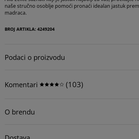
naše stručno osoblje pomoći pronaći idealan jastuk prema 
madraca.
BROJ ARTIKLA: 4249204
Podaci o proizvodu
(
103
)
Komentari
O brendu
Dostava