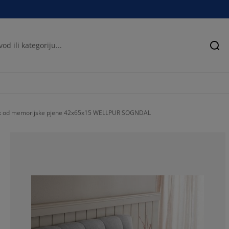
Pre
uk od memorijske pjene 42x65x15 WELLPUR SOGNDAL
61.16504854368