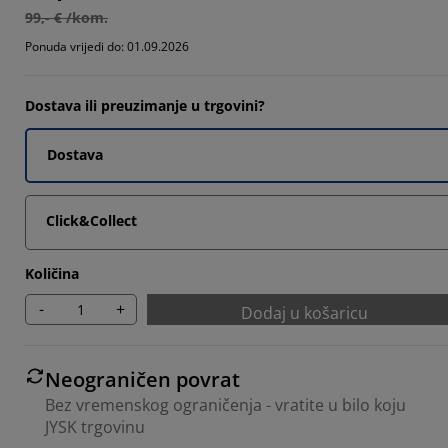
2135%
99,- € /kom.
4369%
Ponuda vrijedi do: 01.09.2026
8835%
Dostava ili preuzimanje u trgovini?
5534%
Dostava
Click&Collect
Količina
-
+
Dodaj u košaricu
Neograničen povrat
Bez vremenskog ograničenja - vratite u bilo koju
JYSK trgovinu