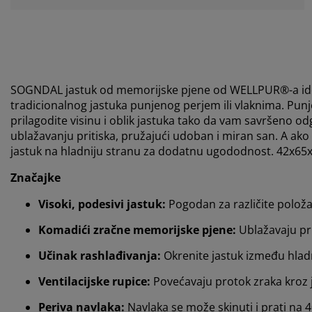
SOGNDAL jastuk od memorijske pjene od WELLPUR®-a ideal
tradicionalnog jastuka punjenog perjem ili vlaknima. Pu
prilagodite visinu i oblik jastuka tako da vam savršeno
ublažavanju pritiska, pružajući udoban i miran san. A ak
jastuk na hladniju stranu za dodatnu ugododnost. 42x65
Značajke
Visoki, podesivi jastuk:
Pogodan za različite položa
Komadići zračne memorijske pjene:
Ublažavaju prit
Učinak rashlađivanja:
Okrenite jastuk između hladn
Ventilacijske rupice:
Povećavaju protok zraka kroz 
Periva navlaka:
Navlaka se može skinuti i prati na 