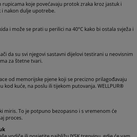
rupicama koje povećavaju protok zraka kroz jastuk i
 i nakon dulje upotrebe.
a i može se prati u perilici na 40°C kako bi ostala svježa i
 da su svi njegovi sastavni dijelovi testirani u neovisnim
ma za štetne tvari.
ace od memorijske pjene koji se precizno prilagođavaju
bu kod kuće, na poslu ili tijekom putovanja. WELLPUR®
čki miris. To je potpuno bezopasno i s vremenom će
taj proces.
uk
naše vodiče ili posjetite najbližu JYSK trgovinu, gdje će vam