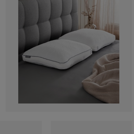
7.76699029126
6.79611650485
4.85436893203
19.4174757281