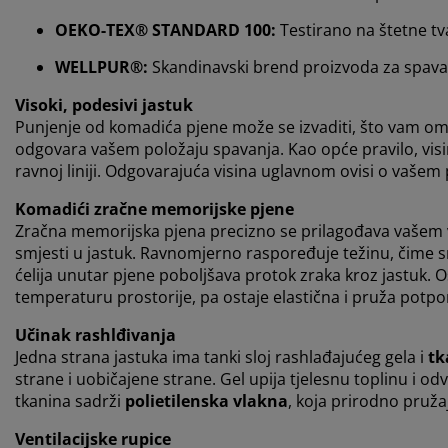
OEKO-TEX® STANDARD 100:
Testirano na štetne tv
WELLPUR®:
Skandinavski brend proizvoda za spavan
Visoki, podesivi jastuk
Punjenje od komadića pjene može se izvaditi, što vam om
odgovara vašem položaju spavanja. Kao opće pravilo, visina
ravnoj liniji. Odgovarajuća visina uglavnom ovisi o vašem
Komadići zračne memorijske pjene
Zračna memorijska pjena precizno se prilagođava vašem
smjesti u jastuk. Ravnomjerno raspoređuje težinu, čime s
ćelija unutar pjene poboljšava protok zraka kroz jastuk.
temperaturu prostorije, pa ostaje elastična i pruža potpo
Učinak rashlđivanja
Jedna strana jastuka ima tanki sloj rashlađajućeg gela i
tk
strane i uobičajene strane. Gel upija tjelesnu toplinu i od
tkanina sadrži
polietilenska vlakna
, koja prirodno pruža
Ventilacijske rupice