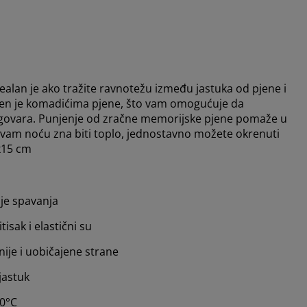
an je ako tražite ravnotežu između jastuka od pjene i
njen je komadićima pjene, što vam omogućuje da
 odgovara. Punjenje od zračne memorijske pjene pomaže u
o vam noću zna biti toplo, jednostavno možete okrenuti
x15 cm
je spavanja
isak i elastični su
ije i uobičajene strane
jastuk
40°C