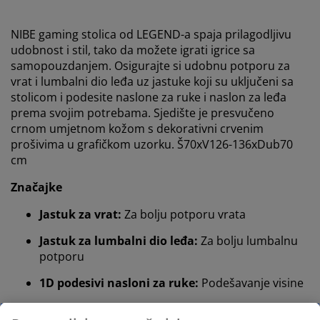
NIBE gaming stolica od LEGEND-a spaja prilagodljivu
udobnost i stil, tako da možete igrati igrice sa
samopouzdanjem. Osigurajte si udobnu potporu za
vrat i lumbalni dio leđa uz jastuke koji su uključeni sa
stolicom i podesite naslone za ruke i naslon za leđa
prema svojim potrebama. Sjedište je presvučeno
crnom umjetnom kožom s dekorativni crvenim
prošivima u grafičkom uzorku. Š70xV126-136xDub70
cm
Značajke
Jastuk za vrat:
Za bolju potporu vrata
Jastuk za lumbalni dio leđa:
Za bolju lumbalnu
potporu
1D podesivi nasloni za ruke:
Podešavanje visine
Podesivi naslon za leđa:
Nagnite naslon u željeni