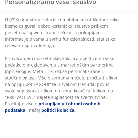
Personaliziramo vaše iskustvo
položaj
Klizni nagibni mehanizam:
Prati pokrete vašeg
U JYSKu koristimo kolačiće i mobilne identifikatore kako
tijela
bismo osigurali dobro korisničko iskustvo prilikom
Zaključavanje nagiba u uspravnom položaju:
posjeta našoj web stranici. Kolačići prikupljaju
Za stabilno sjedenje
informacije o vama u svrhu funkcionalnosti, statistike i
relevantnog marketinga.
Podesiva visina:
Podesite tako da odgovara vašoj
visini i držanju tijela
Prihvaćanjem marketinških kolačića dijelit ćemo vaše
podatke o pregledavanju s marketinškim partnerima
Sigurnosni kotačići:
Automatski se zaključavaju
(npr. Google, Meta i TikTok) za personalizirane i
kada stolica nije u upotrebi
statične oglase. Više o svrhama možete pročitati klikom
na opciju „PRILAGODI“ te u svakom trenutku povući
Umjetna koža:
Otporna na mrlje i lako se čisti
svoju suglasnost klikom na ikonu kolačića. Klikom na
"PRIHVATI SVE" dajete suglasnost za sve tri svrhe.
Jastuk za vrat
Pročitajte više o
prikupljanju i obradi osobnih
Stolica dolazi s uklonjivim jastukom za vrat koji pruža
podataka
i našoj
politici kolačića.
dodatnu potporu. Bolja potpora za vrat omogućuje
udobnije sjedenje tijekom duljeg razdoblja, što vam
pomaže da ostanete usredotočeni. Jastuk možete
jednostavno prilagoditi ili u potpunosti ukloniti, ovisno