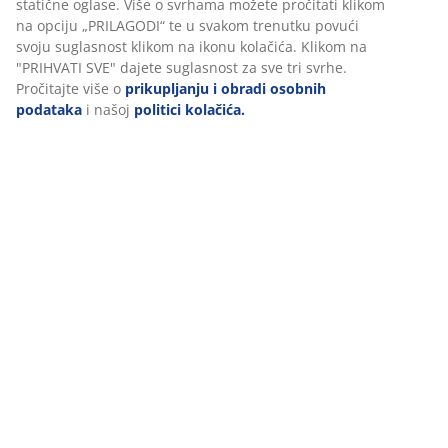
(npr. Google, Meta i TikTok) za personalizirane i statične
(
147
)
oglase. Više o svrhama možete pročitati klikom na opciju
„PRILAGODI“ te u svakom trenutku povući svoju
suglasnost klikom na ikonu kolačića. Klikom na
"PRIHVATI SVE" dajete suglasnost za sve tri svrhe.
Dostava
Pročitajte više o
prikupljanju i obradi osobnih
podataka
i našoj
politici kolačića.