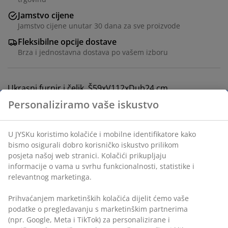
Jamstvo cijene
Jamstvo cijene unutar 30 dana za sve proizvode
Fleksibilne opcije dostave
Brza i jednostavna dostava po vašem izboru
Ukrasni furnir i čelik. Š59xV112xDub24 cm
Personaliziramo vaše iskustvo
BROJ ARTIKLA: 3650042
Upute za sastavljanje
U JYSKu koristimo kolačiće i mobilne identifikatore kako
bismo osigurali dobro korisničko iskustvo prilikom
posjeta našoj web stranici. Kolačići prikupljaju
Podaci o proizvodu
informacije o vama u svrhu funkcionalnosti, statistike i
relevantnog marketinga.
Prihvaćanjem marketinških kolačića dijelit ćemo vaše
Komentari
podatke o pregledavanju s marketinškim partnerima