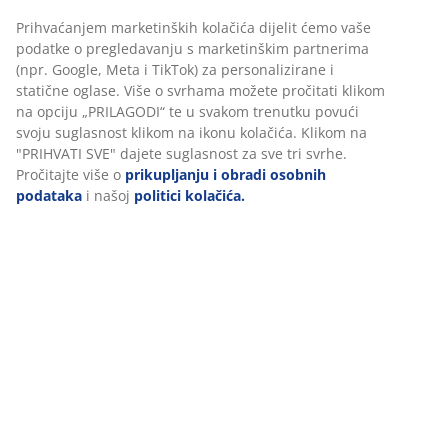
polica i 1 šipka za vješalice. Š212xV210xDub61 cm
Personaliziramo vaše iskustvo
BROJ ARTIKLA: 3699020
Upute za sastavljanje
U JYSKu koristimo kolačiće i mobilne identifikatore kako bismo
osigurali dobro korisničko iskustvo prilikom posjeta našoj web
stranici. Kolačići prikupljaju informacije o vama u svrhu
Podaci o proizvodu
funkcionalnosti, statistike i relevantnog marketinga.
Prihvaćanjem marketinških kolačića dijelit ćemo vaše podatke o
pregledavanju s marketinškim partnerima (npr. Google, Meta i
Komentari
TikTok) za personalizirane i statične oglase. Više o svrhama
možete pročitati klikom na opciju „PRILAGODI“ te u svakom
(
229
)
trenutku povući svoju suglasnost klikom na ikonu kolačića.
Klikom na "PRIHVATI SVE" dajete suglasnost za sve tri svrhe.
Pročitajte više o
prikupljanju i obradi osobnih podataka
i našoj
politici kolačića.
Dostava