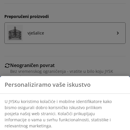
Preporučeni proizvodi
vješalice
Neograničen povrat
Bez vremenskog ograničenja - vratite u bilo koju JYSK
trgovinu
Jamstvo cijene
Jamstvo cijene unutar 30 dana za sve proizvode
Fleksibilne opcije dostave
Brza i jednostavna dostava po vašem izboru
Ukrasni furnir i medijapan. Unutrašnjost ormara: 8