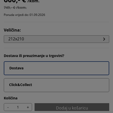
/kom.
749,- € /kom.
Ponuda vrijedi do: 01.09.2026
Veličina
:
212x210
Dostava ili preuzimanje u trgovini?
Dostava
Click&Collect
Količina
-
+
Dodaj u košaricu