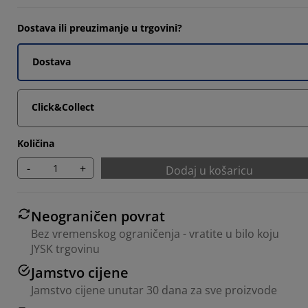
0526%
Dostava ili preuzimanje u trgovini?
6842%
Dostava
6842%
Click&Collect
Količina
-
+
Dodaj u košaricu
Neograničen povrat
Bez vremenskog ograničenja - vratite u bilo koju
JYSK trgovinu
Jamstvo cijene
Jamstvo cijene unutar 30 dana za sve proizvode