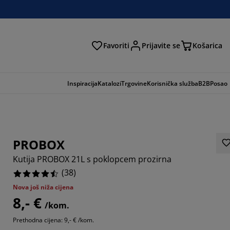
Favoriti
Prijavite se
Košarica
traga
Inspiracija
Katalozi
Trgovine
Korisnička služba
B2B
Posao
PROBOX
Kutija PROBOX 21L s poklopcem prozirna
(
38
)
Nova još niža cijena
8,- €
/kom.
1578%
Prethodna cijena: 9,- € /kom.