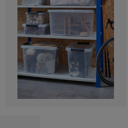
15.78947368421
0%
5.26315789473
5.26315789473