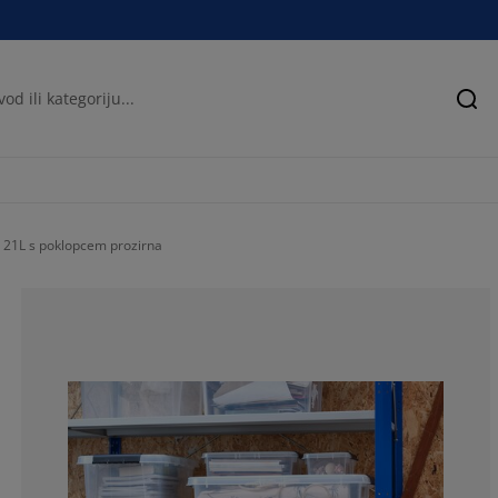
Pre
 21L s poklopcem prozirna
73.6842105263