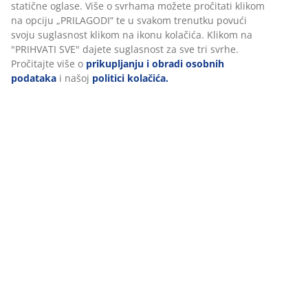
Komentari
(
102
)
Personaliziramo vaše iskustvo
Dostava
U JYSKu koristimo kolačiće i mobilne identifikatore kako bismo
osigurali dobro korisničko iskustvo prilikom posjeta našoj web
stranici. Kolačići prikupljaju informacije o vama u svrhu
funkcionalnosti, statistike i relevantnog marketinga.
Prihvaćanjem marketinških kolačića dijelit ćemo vaše podatke o
pregledavanju s marketinškim partnerima (npr. Google, Meta i T
za personalizirane i statične oglase. Više o svrhama možete proči
klikom na opciju „PRILAGODI“ te u svakom trenutku povući svoju
suglasnost klikom na ikonu kolačića. Klikom na "PRIHVATI SVE" d
suglasnost za sve tri svrhe. Pročitajte više o
prikupljanju i obrad
osobnih podataka
i našoj
politici kolačića.