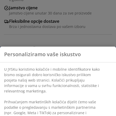
Jamstvo cijene
Jamstvo cijene unutar 30 dana za sve proizvode
Fleksibilne opcije dostave
Brza i jednostavna dostava po vašem izboru
Ukrasni furnir. Š77xV94xDub40 cm
BROJ ARTIKLA: 3670518
Upute za sastavljanje
Podaci o proizvodu